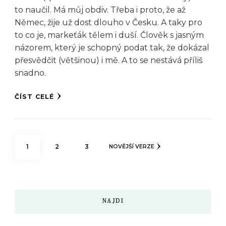
to naučil. Má můj obdiv. Třeba i proto, že až
Němec, žije už dost dlouho v Česku. A taky pro
to co je, markeťák tělem i duší. Člověk s jasným
názorem, který je schopný podat tak, že dokázal
přesvědčit (většinou) i mě. A to se nestává příliš
snadno.
ČÍST CELÉ
Stránkování
STRÁNKA
STRÁNKA
STRÁNKA
1
2
3
NOVĚJŠÍ VERZE
příspěvků
NAJDI