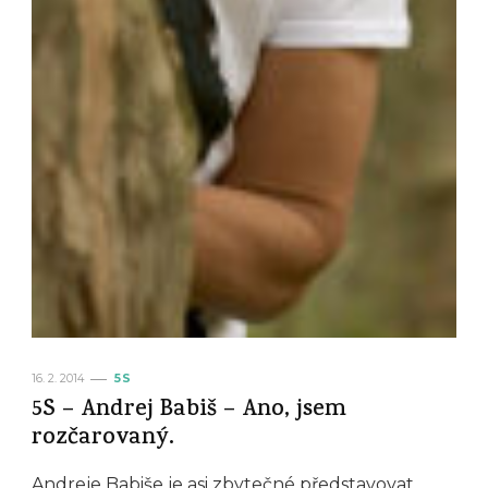
16. 2. 2014
5S
5S – Andrej Babiš – Ano, jsem
rozčarovaný.
Andreje Babiše je asi zbytečné představovat,