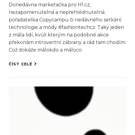
Donedávna markeťačka pro H1.cz,
nezapomenutelná a nepřehlédnutelná
pořadatelka Copycampu či nedávného setkání
technologie a módy #fashiontechcz. Taky jeden
z mála lidí, kvůli kterým na podobné akce
překonám introvertní zábrany a rád tam chodím.
Což dokáže málokdo a máloco.
ČÍST CELÉ