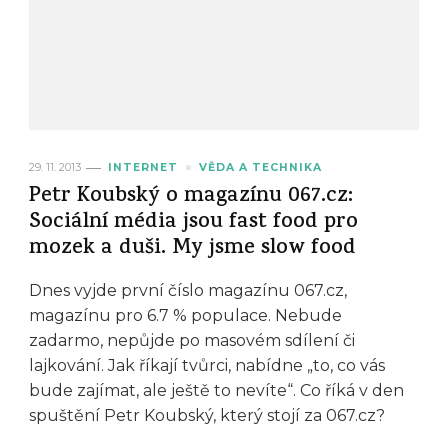
29. 11. 2013
INTERNET
VĚDA A TECHNIKA
Petr Koubský o magazínu 067.cz:
Sociální média jsou fast food pro
mozek a duši. My jsme slow food
Dnes vyjde první číslo magazínu 067.cz,
magazínu pro 6.7 % populace. Nebude
zadarmo, nepůjde po masovém sdílení či
lajkování. Jak říkají tvůrci, nabídne „to, co vás
bude zajímat, ale ještě to nevíte“. Co říká v den
spuštění Petr Koubský, který stojí za 067.cz?