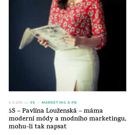
4. 5. 2015
5S
MARKETING A PR
5S – Pavlína Louženská – máma
moderní módy a modního marketingu,
mohu-li tak napsat