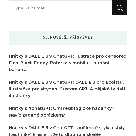
Hledáte
něco
?
NEJNOVĚJŠÍ PŘÍSPĚVKY
Hrátky s DALL E 3 v ChatGPT: Ilustrace pro censored
Fica. Black Friday. Baterka v mobilu. Loupání
banánu.
Hrátky s DALL E 3 v ChatGPT: DALL E 3 pro Ecoistu.
Ilustračka pro #tyden. Custom GPT. A nějaké ty další
ilustračky
Hrátky s #chatGPT: Umí řešit logické hádanky?
Navíc zadané obrázkem?
Hrátky s DALL E 3 v ChatGPT: Umělecké styly a styly
(techniky) kreslení. Je to dlouho a skvělé