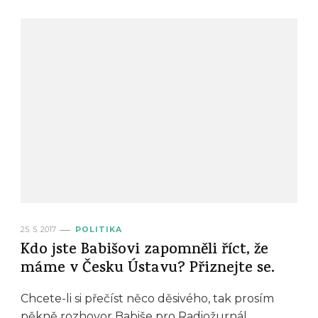
25. 5. 2017
POLITIKA
Kdo jste Babišovi zapomněli říct, že
máme v Česku Ústavu? Přiznejte se.
Chcete-li si přečíst něco děsivého, tak prosím
pěkně rozhovor Babiše pro Radiožurnál