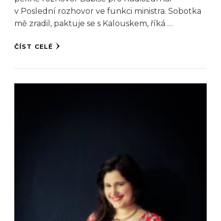
v Poslední rozhovor ve funkci ministra. Sobotka
mě zradil, paktuje se s Kalouskem, říká …
ČÍST CELÉ