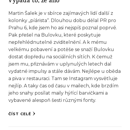
Vypadá to, že ano
Martin Šalek je v sbírce zajímavých lidí další z
kolonky „píárista“. Dlouhou dobu dělal PR pro
Prahu 6, kde jsem ho asi nejspíš poznal poprvé.
Pak přešel na Bulovku, které poskytuje
nepřehlédnutelné zviditelnění. A k mému
velkému pobavení a potěše se snaží Bulovku
dostat dopředu na sociálních sítích. K čemuž
jsem mu, přiznávám v uplynulých letech dal
vydatné impulsy a stále dávám. Nejlépe u oběda
a piva v restauraci. Tam se Instagram vysvětluje
nejlíp. A taky čas od času v mailech, kde brzdím
jeho snahy posílat maily hýřící barvičkami a
vybavené alespoň šesti různými fonty.
ČÍST CELÉ