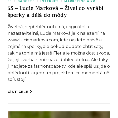
5S
GADGETS
INTERNET
MARKETING A PR
5S – Lucie Marková – Živel co vyrábí
šperky a dělá do módy
Živelná, nepřehlédnutelná, originální a
nezastavitelná, Lucie Marková je k nalezení na
www.luciemarkova.com, kde najdete právě a
zejména šperky, ale pokud budete chtít šaty,
tak na tohle má ještě Fler a je možná dost škoda,
že její tvorba není snáze dohledatelná.. Ale taky
ji nadjete za fashionspace.tv, kde ale spíš už jde o
ohlédnutí za jedním projektem co momentálně
spíš stojí.
ČÍST CELÉ