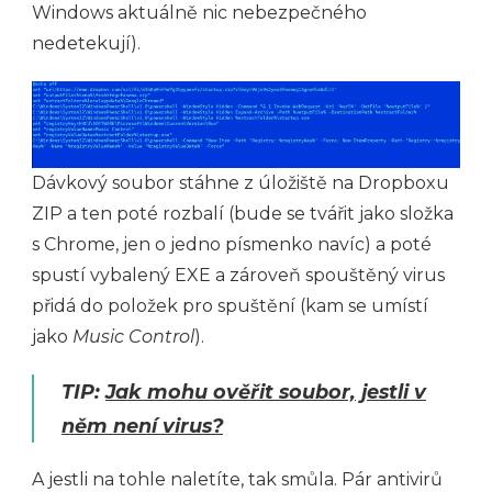
Windows aktuálně nic nebezpečného
nedetekují).
Dávkový soubor stáhne z úložiště na Dropboxu
ZIP a ten poté rozbalí (bude se tvářit jako složka
s Chrome, jen o jedno písmenko navíc) a poté
spustí vybalený EXE a zároveň spouštěný virus
přidá do položek pro spuštění (kam se umístí
jako
Music Control
).
TIP:
Jak mohu ověřit soubor, jestli v
něm není virus?
A jestli na tohle naletíte, tak smůla. Pár antivirů