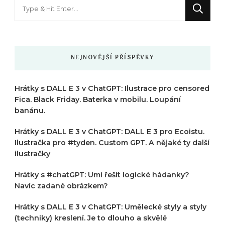
Hledáte
něco
?
NEJNOVĚJŠÍ PŘÍSPĚVKY
Hrátky s DALL E 3 v ChatGPT: Ilustrace pro censored
Fica. Black Friday. Baterka v mobilu. Loupání
banánu.
Hrátky s DALL E 3 v ChatGPT: DALL E 3 pro Ecoistu.
Ilustračka pro #tyden. Custom GPT. A nějaké ty další
ilustračky
Hrátky s #chatGPT: Umí řešit logické hádanky?
Navíc zadané obrázkem?
Hrátky s DALL E 3 v ChatGPT: Umělecké styly a styly
(techniky) kreslení. Je to dlouho a skvělé