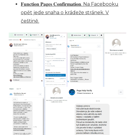
𝐅𝐮𝐧𝐜𝐭𝐢𝐨𝐧 𝐏𝐚𝐠𝐞𝐬 𝐂𝐨𝐧𝐟𝐢𝐫𝐦𝐚𝐭𝐢𝐨𝐧. Na Facebooku
opět jede snaha o krádeže stránek. V
češtině.