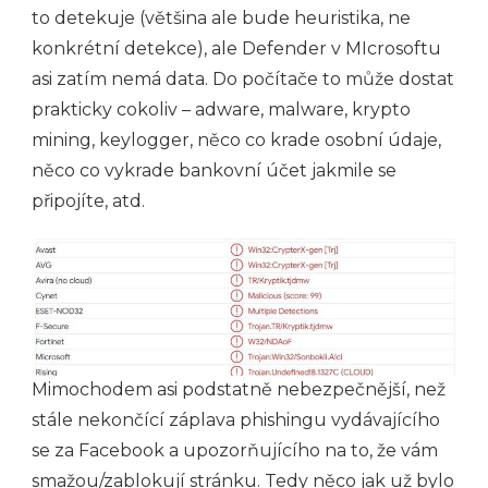
to detekuje (většina ale bude heuristika, ne
konkrétní detekce), ale Defender v MIcrosoftu
asi zatím nemá data. Do počítače to může dostat
prakticky cokoliv – adware, malware, krypto
mining, keylogger, něco co krade osobní údaje,
něco co vykrade bankovní účet jakmile se
připojíte, atd.
Mimochodem asi podstatně nebezpečnější, než
stále nekončící záplava phishingu vydávajícího
se za Facebook a upozorňujícího na to, že vám
smažou/zablokují stránku. Tedy něco jak už bylo