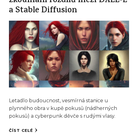
zkoumání rozdílů mezi DALL-E
a Stable Diffusion
Letadlo budoucnost, vesmírná stanice u
plynného obra v kupě pokusů (nádherných
pokusů) a cyberpunk děvče s rudými vlasy.
ČÍST CELÉ