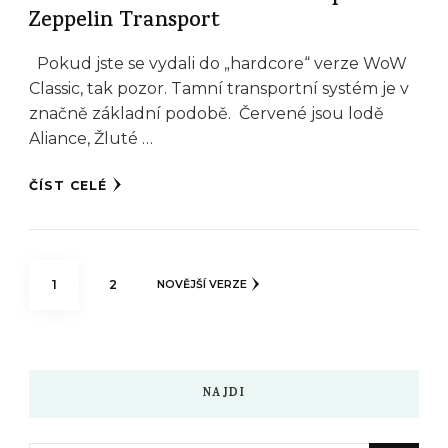
Zeppelin Transport
Pokud jste se vydali do „hardcore“ verze WoW
Classic, tak pozor. Tamní transportní systém je v
značně základní podobě. Červené jsou lodě
Aliance, Žluté …
ČÍST CELÉ
Stránkování
STRÁNKA
STRÁNKA
1
2
NOVĚJŠÍ VERZE
příspěvků
NAJDI