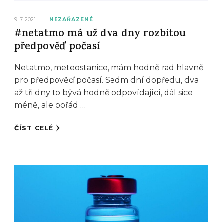
9. 7. 2021
NEZAŘAZENÉ
#netatmo má už dva dny rozbitou
předpověď počasí
Netatmo, meteostanice, mám hodně rád hlavně
pro předpověď počasí. Sedm dní dopředu, dva
až tři dny to bývá hodně odpovídající, dál sice
méně, ale pořád …
ČÍST CELÉ