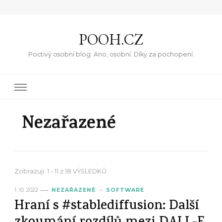
POOH.CZ
Poctivý osobní blog. Ano, osobní. Díky za pochopení.
Nezařazené
Zobrazuji: 1 - 11 z 18 VÝSLEDKŮ
1. 10. 2022
NEZAŘAZENÉ
SOFTWARE
Hraní s #stablediffusion: Další