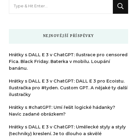
Hledáte
něco
?
NEJNOVĚJŠÍ PŘÍSPĚVKY
Hrátky s DALL E 3 v ChatGPT: Ilustrace pro censored
Fica. Black Friday. Baterka v mobilu. Loupání
banánu.
Hrátky s DALL E 3 v ChatGPT: DALL E 3 pro Ecoistu.
Ilustračka pro #tyden. Custom GPT. A nějaké ty další
ilustračky
Hrátky s #chatGPT: Umí řešit logické hádanky?
Navíc zadané obrázkem?
Hrátky s DALL E 3 v ChatGPT: Umělecké styly a styly
(techniky) kreslení. Je to dlouho a skvělé