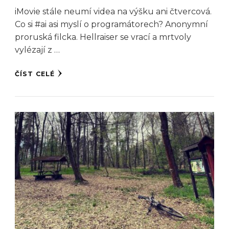
iMovie stále neumí videa na výšku ani čtvercová.
Co si #ai asi myslí o programátorech? Anonymní
proruská filcka. Hellraiser se vrací a mrtvoly
vylézají z …
ČÍST CELÉ