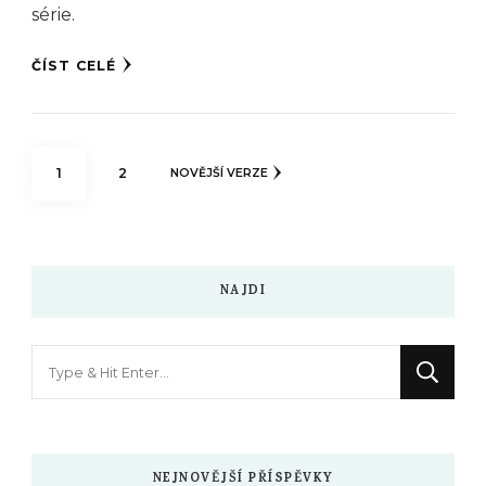
série.
ČÍST CELÉ
Stránkování
STRÁNKA
STRÁNKA
1
2
NOVĚJŠÍ VERZE
příspěvků
NAJDI
Hledáte
něco
?
NEJNOVĚJŠÍ PŘÍSPĚVKY