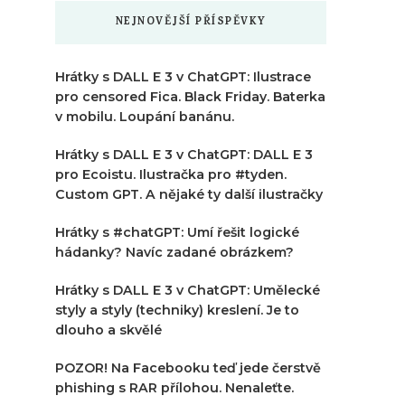
NEJNOVĚJŠÍ PŘÍSPĚVKY
Hrátky s DALL E 3 v ChatGPT: Ilustrace
pro censored Fica. Black Friday. Baterka
v mobilu. Loupání banánu.
Hrátky s DALL E 3 v ChatGPT: DALL E 3
pro Ecoistu. Ilustračka pro #tyden.
Custom GPT. A nějaké ty další ilustračky
Hrátky s #chatGPT: Umí řešit logické
hádanky? Navíc zadané obrázkem?
Hrátky s DALL E 3 v ChatGPT: Umělecké
styly a styly (techniky) kreslení. Je to
dlouho a skvělé
POZOR! Na Facebooku teď jede čerstvě
phishing s RAR přílohou. Nenaleťte.