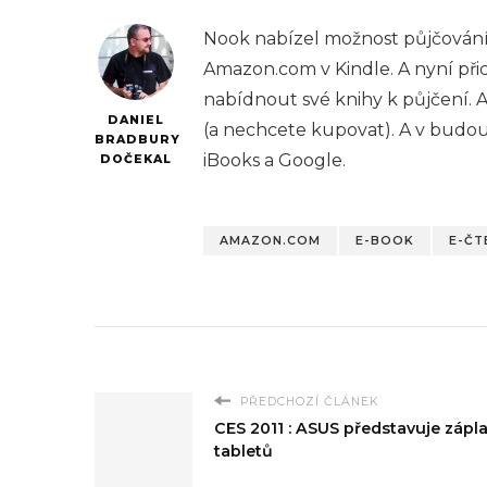
Nook nabízel možnost půjčování 
Amazon.com v Kindle. A nyní při
nabídnout své knihy k půjčení. A 
DANIEL
(a nechcete kupovat). A v budo
BRADBURY
iBooks a Google.
DOČEKAL
AMAZON.COM
E-BOOK
E-ČT
PŘEDCHOZÍ ČLÁNEK
CES 2011 : ASUS představuje zápl
tabletů