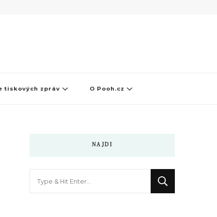
 tiskových zpráv
O Pooh.cz
NAJDI
Hledáte
něco
?