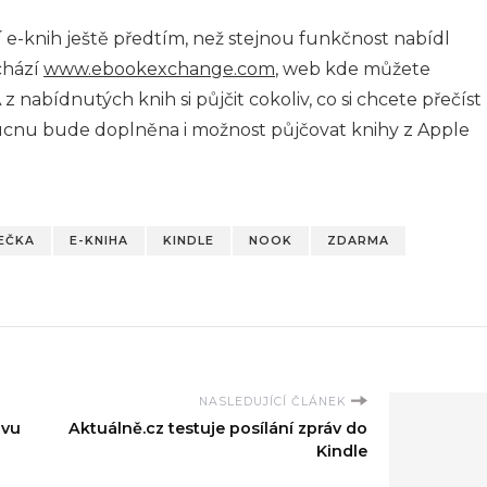
e-knih ještě předtím, než stejnou funkčnost nabídl
chází
www.ebookexchange.com
, web kde můžete
z nabídnutých knih si půjčit cokoliv, co si chcete přečíst
ucnu bude doplněna i možnost půjčovat knihy z Apple
EČKA
E-KNIHA
KINDLE
NOOK
ZDARMA
NASLEDUJÍCÍ ČLÁNEK
avu
Aktuálně.cz testuje posílání zpráv do
Kindle