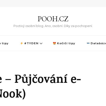
POOH.CZ
Poctivý osobní blog. Ano, osobní. Díky za pochopení.
 tipy
#TYDEN
Kočičí tipy
Databáze
 – Půjčování e-
Nook)