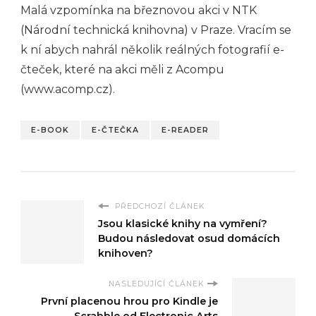
Malá vzpomínka na březnovou akci v NTK
(Národní technická knihovna) v Praze. Vracím se
k ní abych nahrál několik reálných fotografií e-
čteček, které na akci měli z Acompu
(www.acomp.cz).
E-BOOK
E-ČTEČKA
E-READER
PŘEDCHOZÍ ČLÁNEK
Jsou klasické knihy na vymření?
Budou následovat osud domácích
knihoven?
NASLEDUJÍCÍ ČLÁNEK
První placenou hrou pro Kindle je