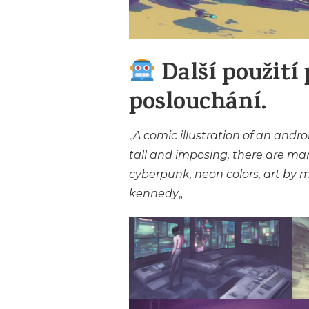
Další použití
poslouchání.
„
A comic illustration of an andro
tall and imposing, there are many
cyberpunk, neon colors, art by
kennedy
„