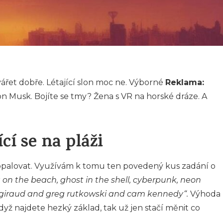
vářet dobře. Létající slon moc ne. Výborné
Reklama:
Elon Musk. Bojíte se tmy? Žena s VR na horské dráze. A
cí se na pláži
 opalovat. Využívám k tomu ten povedený kus zadání o
on the beach, ghost in the shell, cyberpunk, neon
n giraud and greg rutkowski and cam kennedy“.
Výhoda
dyž najdete hezký základ, tak už jen stačí měnit co