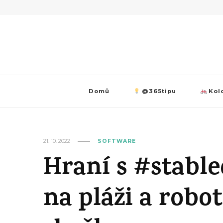
Domů
@365tipu
Kolo
21. 10. 2022
SOFTWARE
Hraní s #stable
na pláži a robo