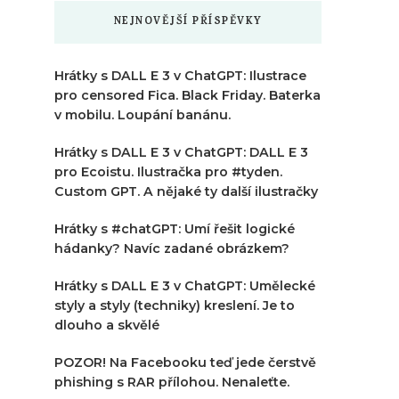
NEJNOVĚJŠÍ PŘÍSPĚVKY
Hrátky s DALL E 3 v ChatGPT: Ilustrace
pro censored Fica. Black Friday. Baterka
v mobilu. Loupání banánu.
Hrátky s DALL E 3 v ChatGPT: DALL E 3
pro Ecoistu. Ilustračka pro #tyden.
Custom GPT. A nějaké ty další ilustračky
Hrátky s #chatGPT: Umí řešit logické
hádanky? Navíc zadané obrázkem?
Hrátky s DALL E 3 v ChatGPT: Umělecké
styly a styly (techniky) kreslení. Je to
dlouho a skvělé
POZOR! Na Facebooku teď jede čerstvě
phishing s RAR přílohou. Nenaleťte.