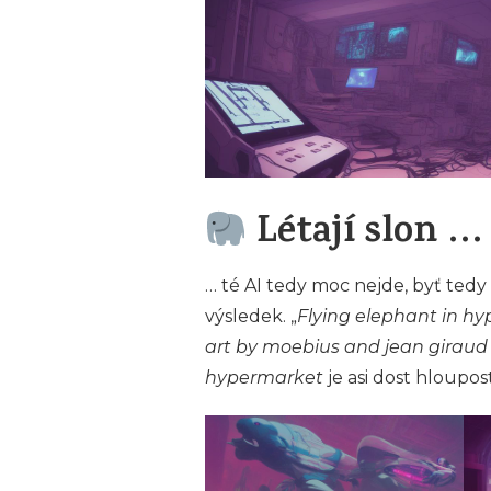
Létají slon …
… té AI tedy moc nejde, byť tedy
výsledek. „
Flying elephant in hyp
art by moebius and jean girau
hypermarket
je asi dost hloupost