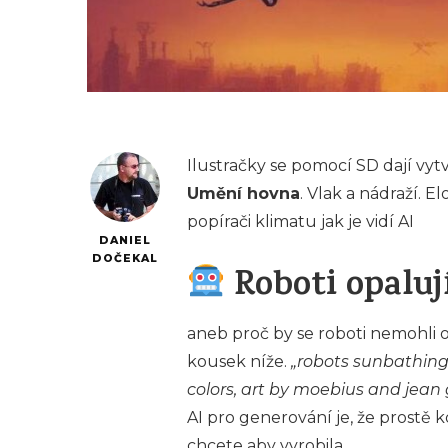
Ilustračky se pomocí SD dají vyt
Umění hovna
. Vlak a nádraží. 
popírači klimatu jak je vidí AI
DANIEL
DOČEKAL
Roboti opalují
aneb proč by se roboti nemohli
kousek níže.
„robots sunbathing 
colors, art by moebius and jea
AI pro generování je, že prostě k
chcete aby vyrobila.