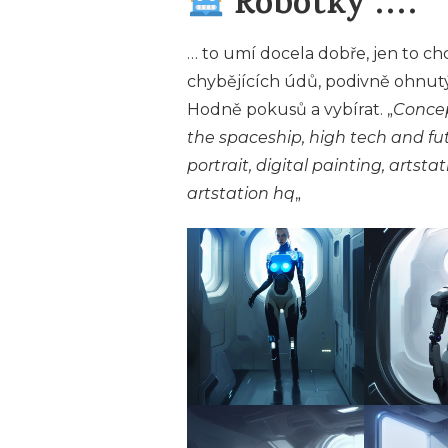
Robotky ….
… to umí docela dobře, jen to ch
chybějících údů, podivně ohnut
Hodně pokusů a vybírat. „
Concep
the spaceship, high tech and fut
portrait, digital painting, artsta
artstation hq
„