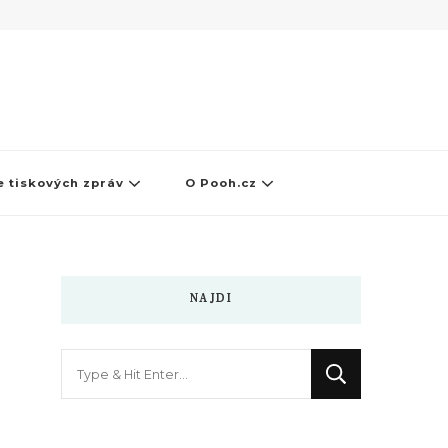
 tiskových zpráv
O Pooh.cz
NAJDI
Hledáte
něco
?