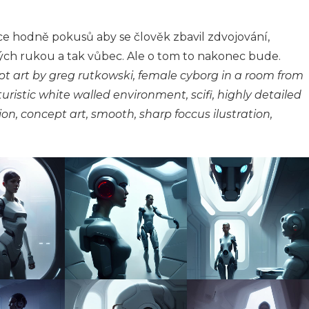
ce hodně pokusů aby se člověk zbavil zdvojování,
ých rukou a tak vůbec. Ale o tom to nakonec bude.
t art by greg rutkowski, female cyborg in a room from
uristic white walled environment, scifi, highly detailed
tion, concept art, smooth, sharp foccus ilustration,