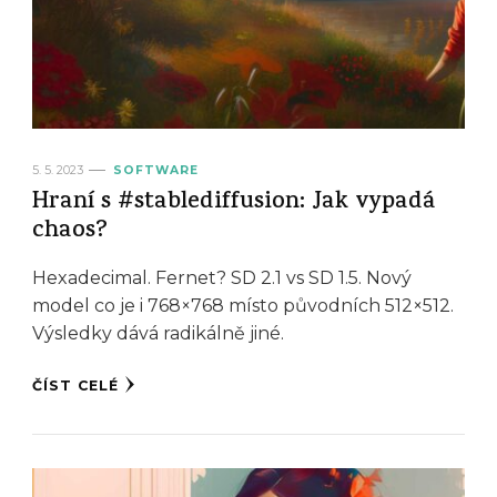
5. 5. 2023
SOFTWARE
Hraní s #stablediffusion: Jak vypadá
chaos?
Hexadecimal. Fernet? SD 2.1 vs SD 1.5. Nový
model co je i 768×768 místo původních 512×512.
Výsledky dává radikálně jiné.
ČÍST CELÉ