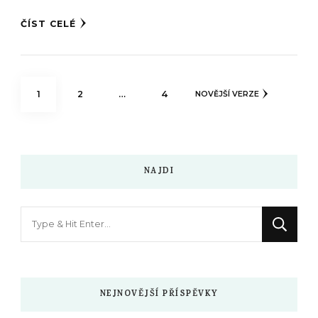
ČÍST CELÉ
Stránkování
STRÁNKA
STRÁNKA
STRÁNKA
1
2
…
4
NOVĚJŠÍ VERZE
příspěvků
NAJDI
Hledáte
něco
?
NEJNOVĚJŠÍ PŘÍSPĚVKY