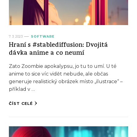
7. 3. 2023
SOFTWARE
Hraní s #stablediffusion: Dvojitá
dávka anime a co neumí
Zato Zoombie apokalypsu, jo tu to umí. U té
anime to sice víc vidět nebude, ale občas
generuje realistický obrázek místo „ilustrace“ –
příklad v …
ČÍST CELÉ