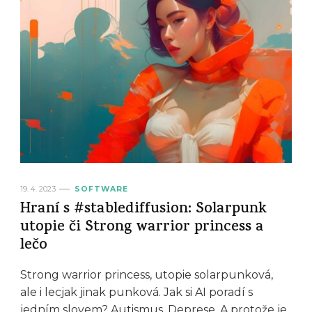
19. 4. 2023
SOFTWARE
Hraní s #stablediffusion: Solarpunk
utopie či Strong warrior princess a
lečo
Strong warrior princess, utopie solarpunková,
ale i lecjak jinak punková. Jak si AI poradí s
jedním slovem? Autismus, Deprese. A protože je