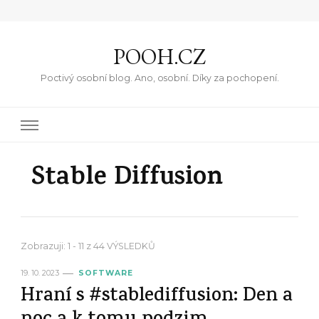
POOH.CZ
Poctivý osobní blog. Ano, osobní. Díky za pochopení.
Stable Diffusion
Zobrazuji: 1 - 11 z 44 VÝSLEDKŮ
19. 10. 2023
SOFTWARE
Hraní s #stablediffusion: Den a