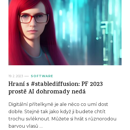
19. 2. 2023
SOFTWARE
Hraní s #stablediffusion: PF 2023
prostě AI dohromady nedá
Digitální přítelkyně je ale něco co umí dost
dobře. Stejně tak jako když ji budete chtít
trochu svléknout. Můžete si hrát s různorodou
barvou vlasů …