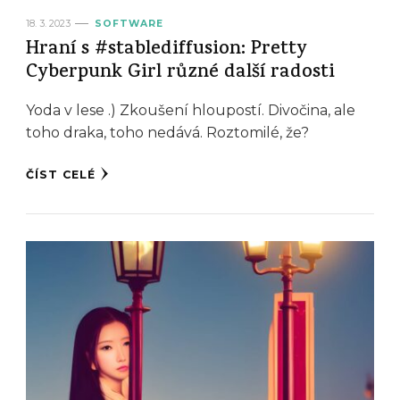
18. 3. 2023
SOFTWARE
Hraní s #stablediffusion: Pretty
Cyberpunk Girl různé další radosti
Yoda v lese .) Zkoušení hloupostí. Divočina, ale
toho draka, toho nedává. Roztomilé, že?
ČÍST CELÉ