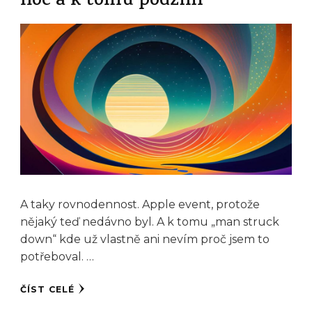
noc a k tomu podzim
A taky rovnodennost. Apple event, protože
nějaký teď nedávno byl. A k tomu „man struck
down“ kde už vlastně ani nevím proč jsem to
potřeboval. …
ČÍST CELÉ