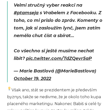
Velmi stručný vyber reakci na
#ptamseja
s Vrabelem z Facebooku. Z
toho, co mi prislo do zpráv. Komenty o
tom, jak si zasloužim lynč, jsem zatím
neměla chut číst a sbírat…
Co všechno si ještě musíme nechat
libit?
pic.twitter.com/TdZQevr5aP
— Marie Bastlová (@MarieBastlova)
October 19, 2022
Však ano, stát se prezidentem je především
byznys, takže se nedivme, že je okolo toho kupa
placeného marketingu. Nakonec Babiš si celé ty