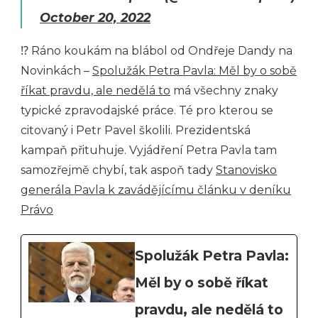
October 20, 2022
⁉ Ráno koukám na blábol od Ondřeje Dandy na
Novinkách –
Spolužák Petra Pavla: Měl by o sobě
říkat pravdu, ale nedělá to
má všechny znaky
typické zpravodajské práce. Té pro kterou se
citovaný i Petr Pavel školili. Prezidentská
kampaň přituhuje. Vyjádření Petra Pavla tam
samozřejmě chybí, tak aspoň tady
Stanovisko
generála Pavla k zavádějícímu článku v deníku
Právo
Spolužák Petra Pavla:
Měl by o sobě říkat
pravdu, ale nedělá to