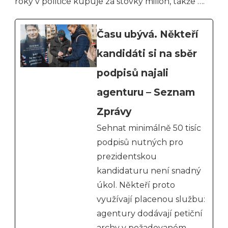
roky v politice kupuje za stovky milion, takže ….
Času ubývá. Někteří
kandidáti si na sběr
podpisů najali
agenturu – Seznam
Zprávy
Sehnat minimálně 50 tisíc
podpisů nutných pro
prezidentskou
kandidaturu není snadný
úkol. Někteří proto
využívají placenou službu:
agentury dodávají petiční
archy v požadovaném