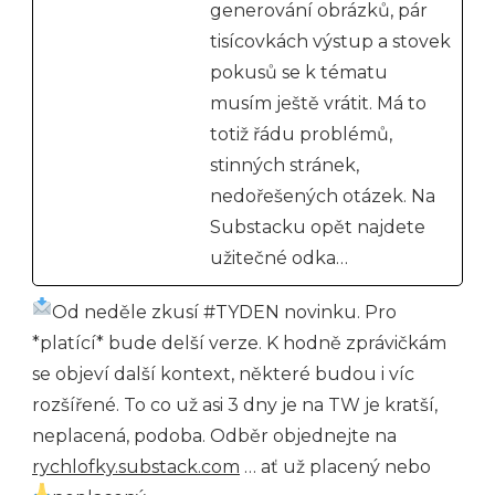
generování obrázků, pár
tisícovkách výstup a stovek
pokusů se k tématu
musím ještě vrátit. Má to
totiž řádu problémů,
stinných stránek,
nedořešených otázek. Na
Substacku opět najdete
užitečné odka…
Od neděle zkusí #TYDEN novinku. Pro
*platící* bude delší verze. K hodně zprávičkám
se objeví další kontext, některé budou i víc
rozšířené. To co už asi 3 dny je na TW je kratší,
neplacená, podoba. Odběr objednejte na
rychlofky.substack.com
… ať už placený nebo