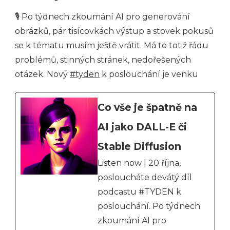
🎙 Po týdnech zkoumání AI pro generování
obrázků, pár tisícovkách výstup a stovek pokusů
se k tématu musím ještě vrátit. Má to totiž řádu
problémů, stinných stránek, nedořešených
otázek. Nový
#tyden
k poslouchání je venku
Co vše je špatně na
AI jako DALL-E či
Stable Diffusion
Listen now | 20 října,
posloucháte devátý díl
podcastu #TYDEN k
poslouchání. Po týdnech
zkoumání AI pro