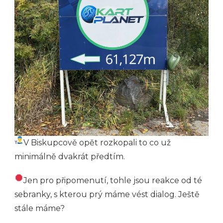
V Biskupcově opět rozkopali to co už
minimálně dvakrát předtím.
Jen pro připomenutí, tohle jsou reakce od té
sebranky, s kterou prý máme vést dialog. Ještě
stále máme?