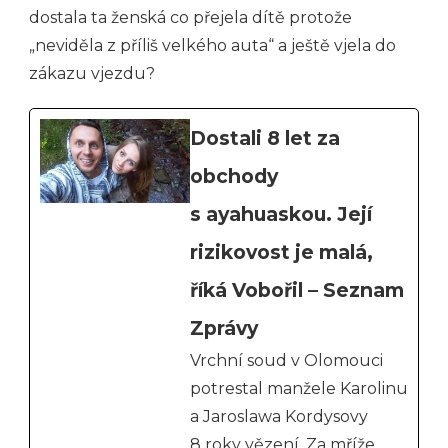
dostala ta ženská co přejela dítě protože
„neviděla z příliš velkého auta“ a ještě vjela do
zákazu vjezdu?
Dostali 8 let za
obchody
s ayahuaskou. Její
rizikovost je malá,
říká Vobořil – Seznam
Zprávy
Vrchní soud v Olomouci
potrestal manžele Karolinu
a Jaroslawa Kordysovy
8 roky vězení. Za mříže