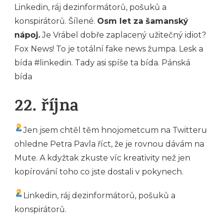
Linkedin, ráj dezinformátorů, pošuků a
konspirátorů. Šílené.
Osm let za šamanský
nápoj.
Je Vrábel dobře zaplacený užitečný idiot?
Fox News! To je totální fake news žumpa. Lesk a
bída #linkedin. Tady asi spíše ta bída. Pánská
bída
22. října
Jen jsem chtěl těm hnojometcum na Twitteru
ohledne Petra Pavla říct, že je rovnou dávám na
Mute. A kdyžtak zkuste víc kreativity než jen
kopírování toho co jste dostali v pokynech.
Linkedin, ráj dezinformátorů, pošuků a
konspirátorů.