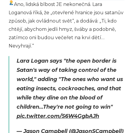
Ano, lidská blbost JE nekonečná. Lara
Loganová říká, že „otevřené hranice jsou satanův
způsob, jak ovládnout svět“, a dodává: „Ti, kdo
chtějí, abychom jedli hmyz, šváby a podobně,
zatímco oni budou večeřet na krvi dětí…
Nevyhrají.“
Lara Logan says "the open border is
Satan's way of taking control of the
world," adding "The ones who want us
eating insects, cockroaches, and that
while they dine on the blood of
children…They're not going to win"
pic.twitter.com/S6W4GgbAJh
— Jason Campbell (@JasonSCampbell)