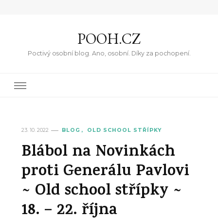
POOH.CZ
Poctivý osobní blog. Ano, osobní. Díky za pochopení.
23. 10. 2022
BLOG
OLD SCHOOL STŘÍPKY
Blábol na Novinkách
proti Generálu Pavlovi
~ Old school střípky ~
18. – 22. října