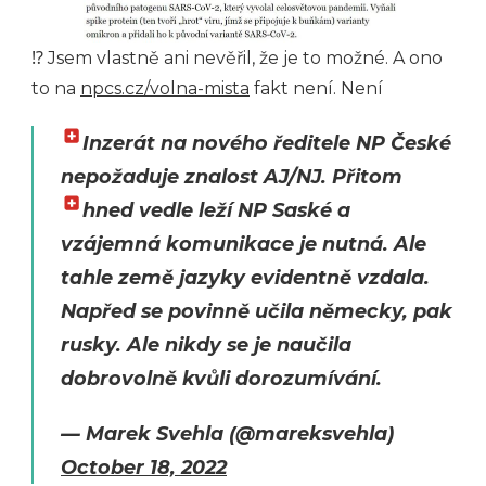
⁉ Jsem vlastně ani nevěřil, že je to možné. A ono
to na
npcs.cz/volna-mista
fakt není. Není
Inzerát na nového ředitele NP České
nepožaduje znalost AJ/NJ. Přitom
hned vedle leží NP Saské
a
vzájemná komunikace je nutná. Ale
tahle země jazyky evidentně vzdala.
Napřed se povinně učila německy, pak
rusky. Ale nikdy se je naučila
dobrovolně kvůli dorozumívání.
— Marek Svehla (@mareksvehla)
October 18, 2022