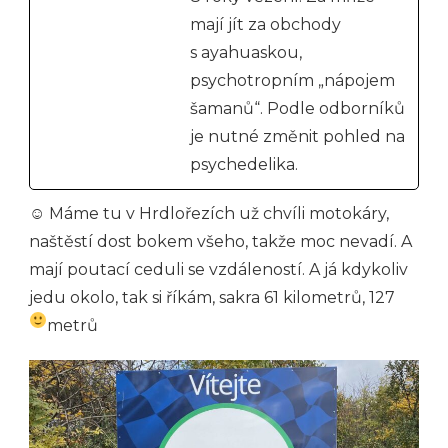
mají jít za obchody
s ayahuaskou,
psychotropním „nápojem
šamanů“. Podle odborníků
je nutné změnit pohled na
psychedelika.
☺ Máme tu v Hrdlořezích už chvíli motokáry,
naštěstí dost bokem všeho, takže moc nevadí. A
mají poutací ceduli se vzdáleností. A já kdykoliv
jedu okolo, tak si říkám, sakra 61 kilometrů, 127
metrů