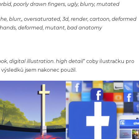
rbid, poorly drawn fingers, ugly, blurry, mutated
the, blurr,, oversaturated, 3d, render, cartoon, deformed
 hands, deformed, mutant, bad anatomy
k, digital illustration. high detail
“ coby ilustračku pro
h výsledků jsem nakonec použil.