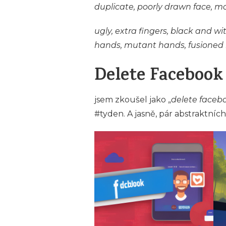
duplicate, poorly drawn face, mo
ugly, extra fingers, black and wi
hands, mutant hands, fusioned
Delete Facebook
jsem zkoušel jako „
delete faceboo
#tyden. A jasně, pár abstraktníc