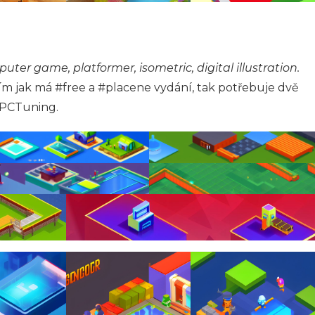
uter game, platformer, isometric, digital illustration.
tím jak má #free a #placene vydání, tak potřebuje dvě
ro PCTuning.