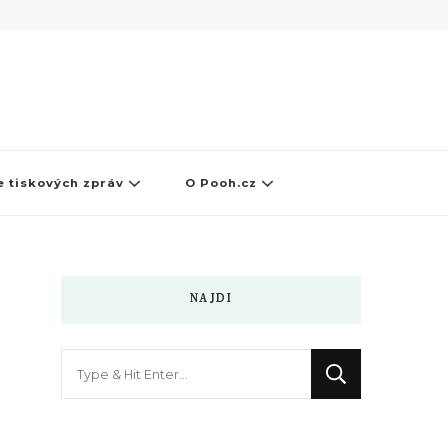
 tiskových zpráv
O Pooh.cz
NAJDI
Hledáte
něco
?