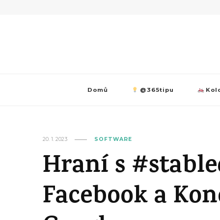
Domů
@365tipu
Kolo
20. 1. 2023
SOFTWARE
Hraní s #stable
Facebook a Kon