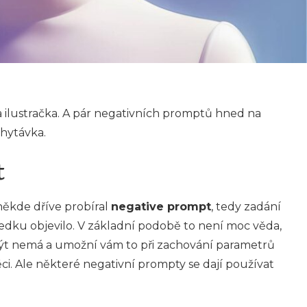
y a ilustračka. A pár negativních promptů hned na
chytávka.
t
 někde dříve probíral
negative prompt
, tedy zadání
ledku objevilo. V základní podobě to není moc věda,
být nemá a umožní vám to při zachování parametrů
 věci. Ale některé negativní prompty se dají používat