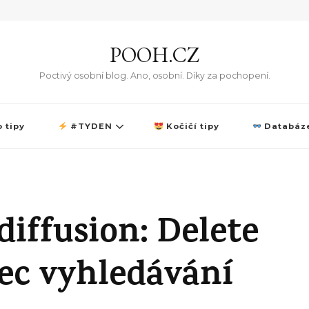
POOH.CZ
Poctivý osobní blog. Ano, osobní. Díky za pochopení.
 tipy
#TYDEN
Kočičí tipy
Databáze
diffusion: Delete
ec vyhledávání