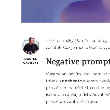
Jiné ilustračky. Páteční kolotip
začátek. Coz je moc užitečná vy
Negative promp
DANIEL
DOČEKAL
Vlastně ani nevím, jestli jsem už
toho co
nechcete
aby se ve výs
prostě tam napíšete to co tam 
(seed, ale i další) „odstraňovat“
prostě preventivně. Třeba: