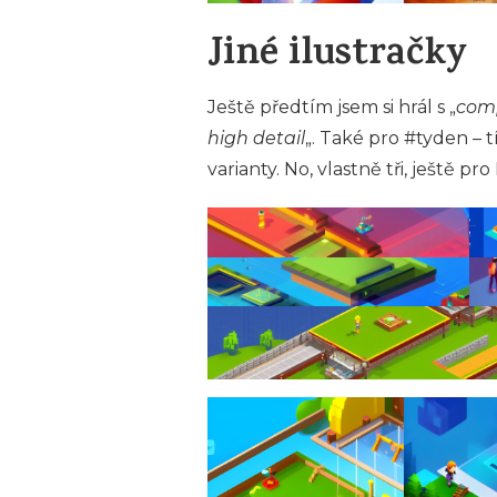
Jiné ilustračky
Ještě předtím jsem si hrál s „
comp
high detail
„. Také pro #tyden – 
varianty. No, vlastně tři, ještě p