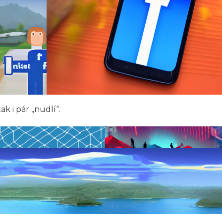
k i pár „nudlí“.