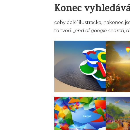
Konec vyhledává
coby další ilustračka, nakonec js
to tvoří. „
end of google search, dig