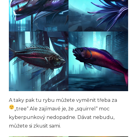
A taky pak tu rybu můžete vyměnit třeba za
„tree“
Ale zajímavé je, že „squirrel“ moc
kyberpunkový nedopadne. Dávat nebudu,
můžete si zkusit sami.