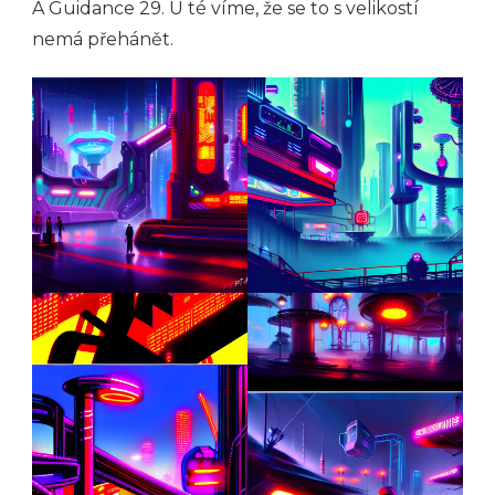
A Guidance 29. U té víme, že se to s velikostí
nemá přehánět.