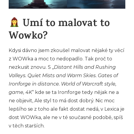
Umí to malovat to
Wowko?
Kdysi dávno jsem zkoušel malovat nějaké ty věcí
z WOWka a moc to nedopadlo. Tak proč to
nezkusit znovu. S „
Distant Hills and Rushing
Valleys. Quiet Mists and Warm Skies. Gates of
Ironforge in distance. World of Warcraft style,
game, 4K
“ kde se ta Ironforge tedy nějak ne a
ne objevit, Ale styl to má dost dobrý. Nic moc
lepšího se z toho ale fakt dostat nedá, v Lexica je
dost WOWka, ale ne v té současné podobě, spíš
v těch starších.