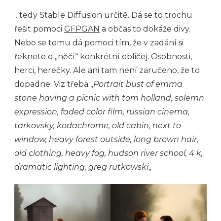
.. tedy Stable Diffusion určitě. Dá se to trochu
řešit pomoci
GFPGAN
a občas to dokáže divy.
Nebo se tomu dá pomoci tím, že v zadání si
řeknete o „něčí“ konkrétní obličej. Osobnosti,
herci, herečky. Ale ani tam není zaručeno, že to
dopadne. Viz třeba „
Portrait bust of emma
stone having a picnic with tom holland, solemn
expression, faded color film, russian cinema,
tarkovsky, kodachrome, old cabin, next to
window, heavy forest outside, long brown hair,
old clothing, heavy fog, hudson river school, 4 k,
dramatic lighting, greg rutkowski
„