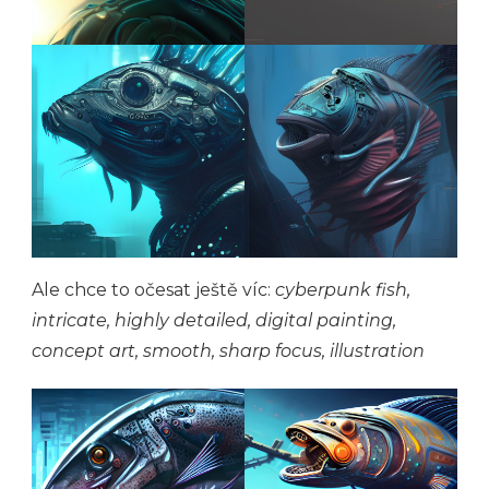
Ale chce to očesat ještě víc:
cyberpunk fish,
intricate, highly detailed, digital painting,
concept art, smooth, sharp focus, illustration