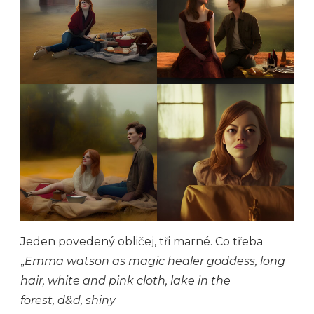
Jeden povedený obličej, tři marné. Co třeba
„
Emma watson as magic healer goddess, long
hair, white and pink cloth, lake in the
forest, d&d, shiny