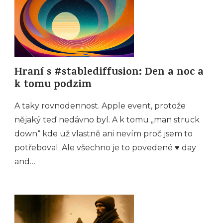
Hraní s #stablediffusion: Den a noc a
k tomu podzim
A taky rovnodennost. Apple event, protože
nějaký teď nedávno byl. A k tomu „man struck
down“ kde už vlastně ani nevím proč jsem to
potřeboval. Ale všechno je to povedené ♥️ day
and…