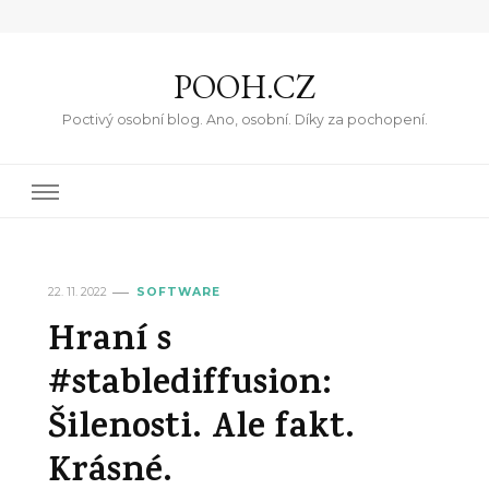
POOH.CZ
Poctivý osobní blog. Ano, osobní. Díky za pochopení.
22. 11. 2022
SOFTWARE
Hraní s
#stablediffusion:
Šilenosti. Ale fakt.
Krásné.