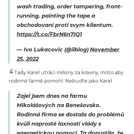
wash trading, order tampering, front-
running, painting the tape a
obchodovani proti svym klientum.
https://t.co/FbrN6n7IQ1
— Ivo Lukacovic (@ilblog)
November
25, 2022
Tady Karel utrácí miliony za kraviny, místo aby
rodinné farmě pomohl. Nebuďte jako Karel.
Zajel jsem dnes na farmu
Mikolášových na Benešovsko.
Rodinná firma se dostala do problémů
kvůli naprosté laxnosti vlády s
energetickou pomocí. Ta dopustila, že