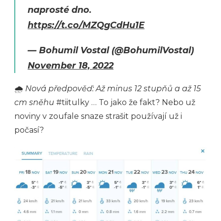
naprosté dno.
https://t.co/MZQgCdHu1E
— Bohumil Vostal (@BohumilVostal)
November 18, 2022
🌧
Nová předpověď: Až minus 12 stupňů a až 15
cm sněhu
#tiitulky … To jako že fakt? Nebo už
noviny v zoufale snaze strašit používají už i
počasí?