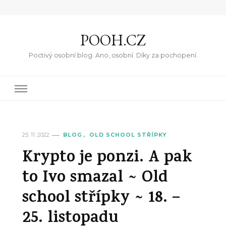
POOH.CZ
Poctivý osobní blog. Ano, osobní. Díky za pochopení.
25. 11. 2022
BLOG
OLD SCHOOL STŘÍPKY
Krypto je ponzi. A pak
to Ivo smazal ~ Old
school střípky ~ 18. –
25. listopadu