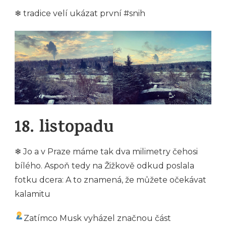
❄ tradice velí ukázat první #snih
18. listopadu
❄ Jo a v Praze máme tak dva milimetry čehosi
bílého. Aspoň tedy na Žižkově odkud poslala
fotku dcera: A to znamená, že můžete očekávat
kalamitu
Zatímco Musk vyházel značnou část