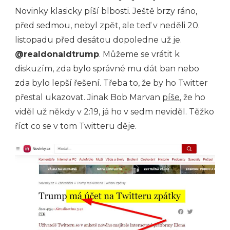
Novinky klasicky píší blbosti. Ještě brzy ráno,
před sedmou, nebyl zpět, ale teď v neděli 20.
listopadu před desátou dopoledne už je.
@realdonaldtrump
. Můžeme se vrátit k
diskuzím, zda bylo správné mu dát ban nebo
zda bylo lepší řešení. Třeba to, že by ho Twitter
přestal ukazovat. Jinak Bob Marvan
píše
, že ho
viděl už někdy v 2:19, já ho v sedm neviděl. Těžko
říct co se v tom Twitteru děje.