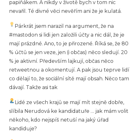
papiňákem. A nikdy v životě bych v tom nic
nevařil. Té divné věci nevěřím ani že je kulatá.
Párkrát jsem narazil na argument, že na
#mastodon si lidi jen založili účty a nic dál, že je
mají prázdné. Ano, to je přirozené. Říká se, že 80
% účtů se jen veze, jen (i občas) něco sledují. 20
% je aktivní. Především lajkují, občas něco
retweetnou a okomentují. A pak jsou teprve lidí
co dělají to, že sociální sítě mají obsah. Něco tam
dávají. Takže asi tak
Lidé ze všech krajů se mají mít stejně dobře,
slíbila Nerudová ke kandidatuře … jak mám volit
někoho, kdo nejspíš netuší na jaký úřad
kandiduje?