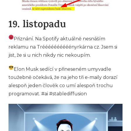
19. listopadu
Přiznání. Na Spotify aktuálně nesnáším
reklamu na Tréééééééééényrkárna cz. Jsem si
jist, že si u nich nikdy nic nekoupím.
Elon Musk sedící v přineseném umyvadle
toužebně očekává, že na jeho tři e-maily dorazí
alespoň jeden člověk co umí alespoň trochu
programovat. #ai #stablediffusion