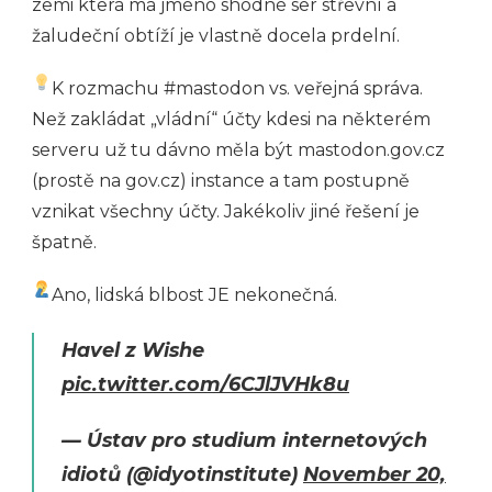
zemi která má jméno shodné ser střevní a
žaludeční obtíží je vlastně docela prdelní.
K rozmachu #mastodon vs. veřejná správa.
Než zakládat „vládní“ účty kdesi na některém
serveru už tu dávno měla být mastodon.gov.cz
(prostě na gov.cz) instance a tam postupně
vznikat všechny účty. Jakékoliv jiné řešení je
špatně.
Ano, lidská blbost JE nekonečná.
Havel z Wishe
pic.twitter.com/6CJlJVHk8u
— Ústav pro studium internetových
idiotů (@idyotinstitute)
November 20,