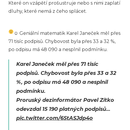
Které on vzápětí prošustruje nebo s nimi zaplatí
dluhy, které nemá z čeho splácet.
☺ Geniální matematik
Karel Janeček měl přes
71 tisíc podpisů. Chybovost byla přes 33 a 32 %,
po odpisu má 48 090 a nesplnil podmínku.
Karel Janeček měl přes 71 tisíc
podpisů. Chybovost byla přes 33 a 32
%, po odpisu má 48 090 a nesplnil
podmínku.
Proruský dezinformátor Pavel Zítko
odevzdal 15 190 platných podpisů…
pic.twitter.com/6StASJdp4o