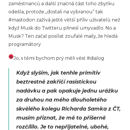
zaměstnanců a další značná část toho zbytku
odešla, protože „dostali na vybranou“ tak
#mastodon zažívá ještě větší příliv uživatelů než
když Musk do Twitteru přinesl umyvadlo. No a
Musk? Ten začal posílat zoufalé maily, že hledá
programátory
Jo, s těmi bychom prý měli vést #dialog
Když slyším, jak tenhle primitiv
beztrestně zakřičí rasistickou
nadávku a pak opakuje jednu urážku
za druhou na mého dlouholetého
skvělého kolegu Richarda Samka z ČT,
musím přiznat, že mě to příšerně
rozčílilo. Je to nepřijatelné, ubohé,