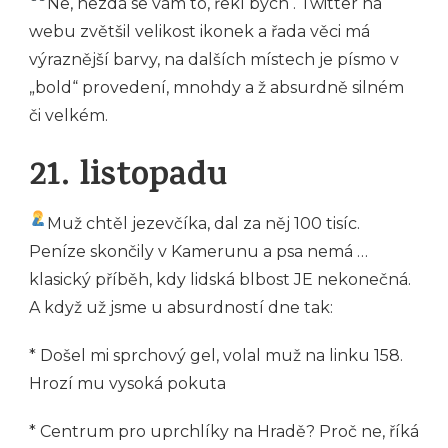
Ne, nezdá se vám to, řekl bych . Twitter na
webu zvětšil velikost ikonek a řada věci má
výraznější barvy, na dalších místech je písmo v
„bold“ provedení, mnohdy a ž absurdně silném
či velkém.
21. listopadu
Muž chtěl jezevčíka, dal za něj 100 tisíc.
Peníze skončily v Kamerunu a psa nemá …
klasický příběh, kdy lidská blbost JE nekonečná.
A když už jsme u absurdností dne tak:
* Došel mi sprchový gel, volal muž na linku 158.
Hrozí mu vysoká pokuta
* Centrum pro uprchlíky na Hradě? Proč ne, říká