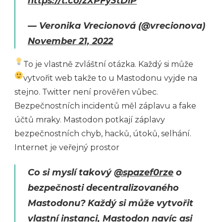
https://t.co/zXPFy3tDlP
— Veronika Vrecionová (@vrecionova)
November 21, 2022
To je vlastně zvláštní otázka. Každý si může
vytvořit web
takže to u Mastodonu vyjde na
stejno. Twitter není prověřen vůbec.
Bezpečnostních incidentů měl záplavu a fake
účtů mraky. Mastodon potkají záplavy
bezpečnostních chyb, hacků, útoků, selhání.
Internet je veřejný prostor
Co si myslí takový
@spazef0rze
o
bezpečnosti decentralizovaného
Mastodonu? Každý si může vytvořit
vlastní instanci, Mastodon navíc asi