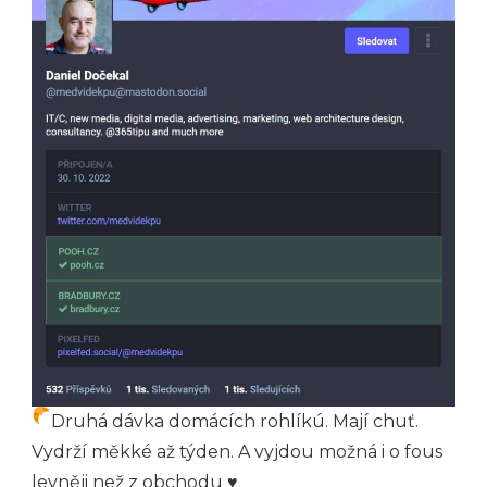
Druhá dávka domácích rohlíkú. Mají chuť.
Vydrží měkké až týden. A vyjdou možná i o fous
levněji než z obchodu ♥