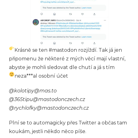
Krásně se ten #mastodon rozjíždí. Tak já jen
připomenu že některé z mých věcí mají vlastní,
abyste je mohli sledovat dle chutí a já s tím
neza***al osobní účet
@kolotipy@mas.to
@365tipu@mastodonczech.cz
@rychlofky@mastodonczech.cz
Plní se to automagicky přes Twitter a občas tam
koukám, jestli někdo něco píše.