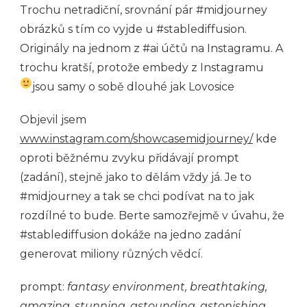
Trochu netradiční, srovnání pár #midjourney
obrázků s tím co vyjde u #stablediffusion.
Originály na jednom z #ai účtů na Instagramu. A
trochu kratší, protože embedy z Instagramu
jsou samy o sobě dlouhé jak Lovosice
Objevil jsem
www.instagram.com/showcasemidjourney/
kde
oproti běžnému zvyku přidávají prompt
(zadání), stejně jako to dělám vždy já. Je to
#midjourney a tak se chci podívat na to jak
rozdílné to bude. Berte samozřejmě v úvahu, že
#stablediffusion dokáže na jedno zadání
generovat miliony různých vědcí.
prompt:
fantasy environment, breathtaking,
amazing, stunning, astounding, astonishing,