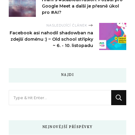
Google Meet a další je přesně úkol
pro #AI?
NASLEDUJÍCÍ ČLÁNEK
Facebook asi nahodil shadowban na
zdejší doménu :) ~ Old school střípky
~ 6. - 10. listopadu
NAJDI
Hledáte
něco
?
NEJNOVĚJŠÍ PŘÍSPĚVKY