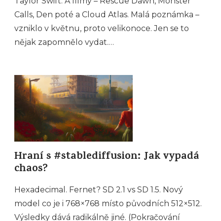
Taylor Swift. A filmy – Rescue Dawn, Monster
Calls, Den poté a Cloud Atlas. Malá poznámka –
vzniklo v květnu, proto velikonoce. Jen se to
nějak zapomnělo vydat.…
Hraní s #stablediffusion: Jak vypadá
chaos?
Hexadecimal. Fernet? SD 2.1 vs SD 1.5. Nový
model co je i 768×768 místo původních 512×512.
Výsledky dává radikálně jiné. (Pokračování