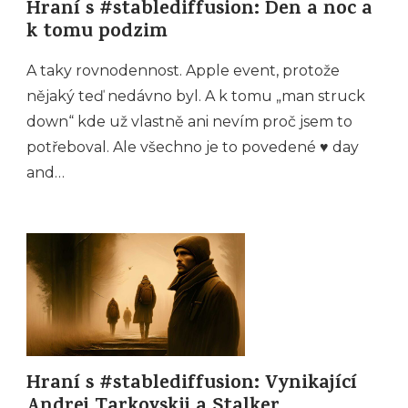
Hraní s #stablediffusion: Den a noc a
k tomu podzim
A taky rovnodennost. Apple event, protože
nějaký teď nedávno byl. A k tomu „man struck
down“ kde už vlastně ani nevím proč jsem to
potřeboval. Ale všechno je to povedené ♥️ day
and…
Hraní s #stablediffusion: Vynikající
Andrej Tarkovskij a Stalker