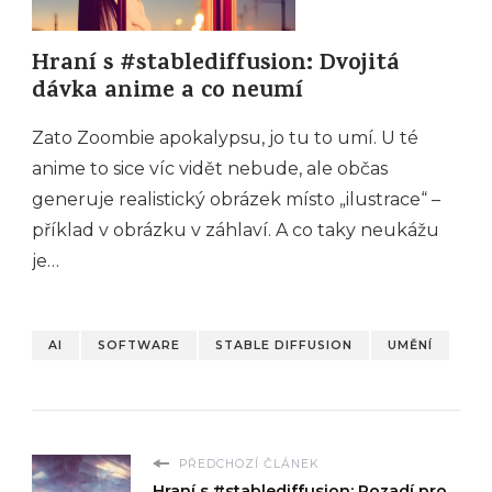
Hraní s #stablediffusion: Dvojitá
dávka anime a co neumí
Zato Zoombie apokalypsu, jo tu to umí. U té
anime to sice víc vidět nebude, ale občas
generuje realistický obrázek místo „ilustrace“ –
příklad v obrázku v záhlaví. A co taky neukážu
je…
AI
SOFTWARE
STABLE DIFFUSION
UMĚNÍ
PŘEDCHOZÍ ČLÁNEK
Hraní s #stablediffusion: Pozadí pro