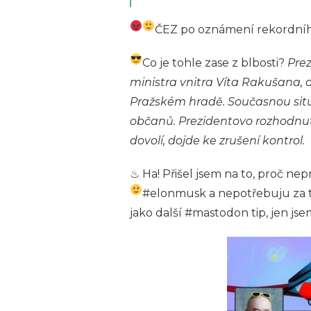
ČEZ po oznámení rekordního 
Co je tohle zase z blbosti?
Pre
ministra vnitra Víta Rakušana, a
Pražském hradě. Současnou situ
občanů. Prezidentovo rozhodnut
dovolí, dojde ke zrušení kontrol.
♨ Ha! Přišel jsem na to, proč ne
#elonmusk a nepotřebuju za t
jako další #mastodon tip, jen jsem