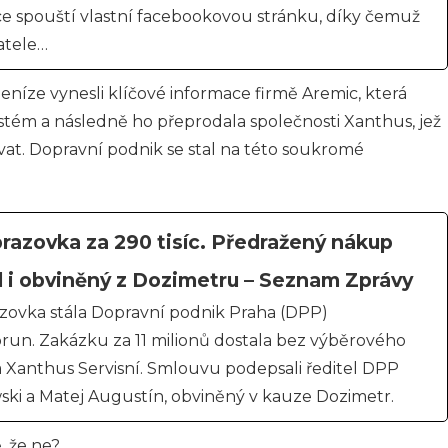
ce spouští vlastní facebookovou stránku, díky čemuž
atele…
níze vynesli klíčové informace firmě Aremic, která
ystém a následně ho přeprodala společnosti Xanthus, jež
vat. Dopravní podnik se stal na této soukromé
razovka za 290 tisíc. Předražený nákup
 i obviněný z Dozimetru – Seznam Zprávy
zovka stála Dopravní podnik Praha (DPP)
run. Zakázku za 11 milionů dostala bez výběrového
a Xanthus Servisní. Smlouvu podepsali ředitel DPP
ski a Matej Augustín, obviněný v kauze Dozimetr.
 že ne?