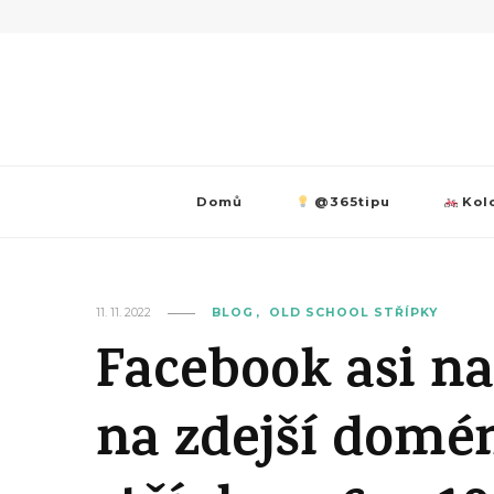
Domů
@365tipu
Kolo
11. 11. 2022
BLOG
OLD SCHOOL STŘÍPKY
Facebook asi n
na zdejší domén