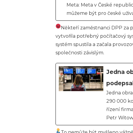
Meta: Meta v České republi
můžeme být pro české uživ
Někteří zaměstnanci DPP za pe
vytvořila potřebný počítačový s
systém spustila a začala provozo
společnosti závislým.
Jedna ob
podepsal
Jedna obra
290 000 ko
řízení firm
Petr Witow
To nemůže být myšleno vážně,