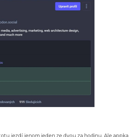
stotu jezdí jenom jeden ze dvou za hodinu. Ale appka