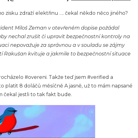
zisku zdraží elektřinu …. čekal někdo něco jiného?
zident Miloš Zeman v otevřeném dopise požádal
by nechal zrušit či upravit bezpečnostní kontroly na
aci nepovažuje za správnou a v souladu se zájmy
í Rakušan kvituje a jakmile to bezpečnostní situace
procházelo #overeni. Takže teď jsem #verified a
o platit 8 doláčů měsíčně
A jasně, už to mám napsané
 čekal jestli to tak fakt bude.