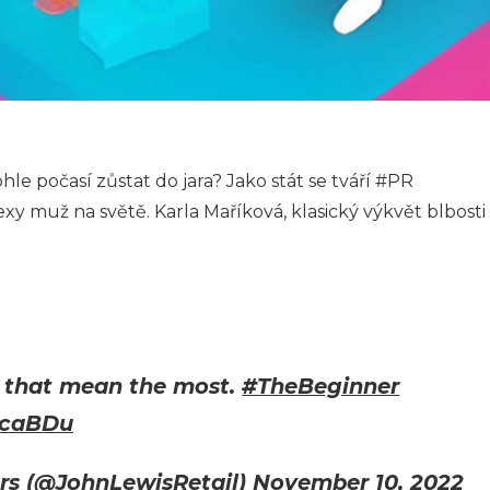
le počasí zůstat do jara? Jako stát se tváří #PR
y muž na světě. Karla Maříková, klasický výkvět blbosti
o that mean the most.
#TheBeginner
AcaBDu
rs (@JohnLewisRetail)
November 10, 2022