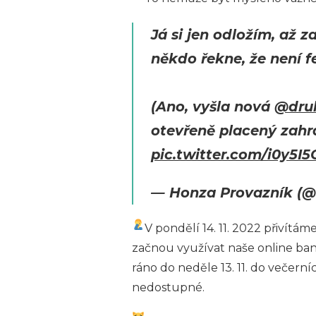
Já si jen odložím, až 
někdo řekne, že není f
(Ano, vyšla nová
@dru
otevřeně placený zahra
pic.twitter.com/i0y5I
— Honza Provazník (
V pondělí 14. 11. 2022 přivítám
začnou využívat naše online banko
ráno do neděle 13. 11. do večern
nedostupné.