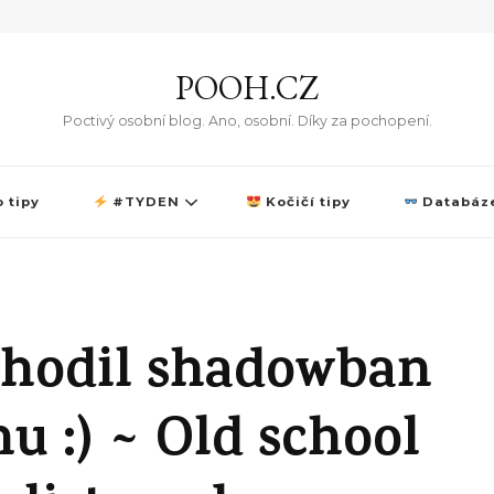
POOH.CZ
Poctivý osobní blog. Ano, osobní. Díky za pochopení.
 tipy
#TYDEN
Kočičí tipy
Databáze
ahodil shadowban
u :) ~ Old school