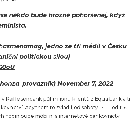
zase někdo bude hrozně pohoršenej, když
eminista.
hasmenamag
, jedno ze tří médií v Česku
niční politickou silou)
5G0oU
@honza_provaznik)
November 7, 2022
e v Raiffeisenbank půl milionu klientů z Equa bank a ti
vnictví. Abychom to zvládli, od soboty 12. 11. od 1:30
ích hodin bude mobilní a internetové bankovnictví