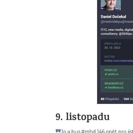
9. listopadu
Jo a bus #mhd 146 opět pro ji