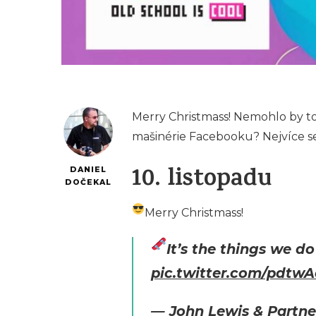
Merry Christmass! Nemohlo by toh
mašinérie Facebooku? Nejvíce sex
10. listopadu
DANIEL
DOČEKAL
Merry Christmass!
It’s the things we d
pic.twitter.com/pdtw
— John Lewis & Partne