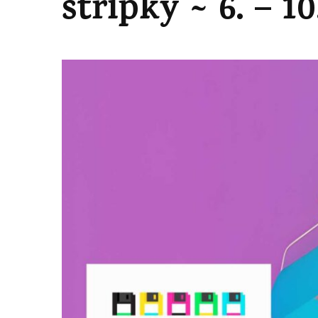
střípky ~ 6. – 1