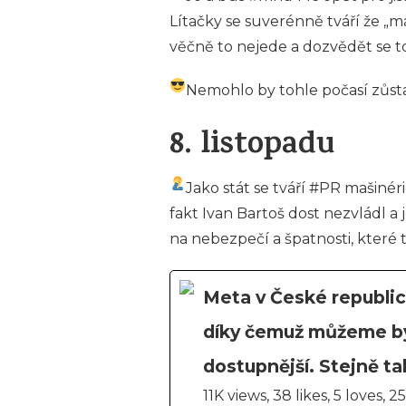
Lítačky se suverénně tváří že „m
věčně to nejede a dozvědět se to
Nemohlo by tohle počasí zůsta
8. listopadu
Jako stát se tváří #PR mašinér
fakt Ivan Bartoš dost nezvládl a
na nebezpečí a špatnosti, které 
Meta v České republic
díky čemuž můžeme být
dostupnější. Stejně t
11K views, 38 likes, 5 loves