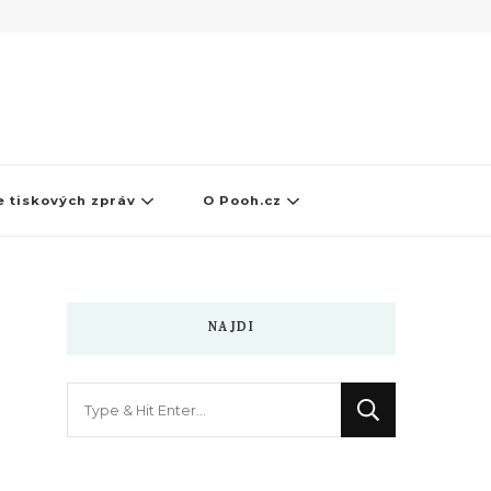
 tiskových zpráv
O Pooh.cz
NAJDI
Hledáte
něco
?