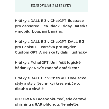
NEJNOVĚJŠÍ PŘÍSPĚVKY
Hrátky s DALL E 3 v ChatGPT: Ilustrace
pro censored Fica. Black Friday. Baterka
v mobilu. Loupání banánu.
Hrátky s DALL E 3 v ChatGPT: DALL E 3
pro Ecoistu. Ilustračka pro #tyden.
Custom GPT. A nějaké ty další ilustračky
Hrátky s #chatGPT: Umí řešit logické
hádanky? Navíc zadané obrázkem?
Hrátky s DALL E 3 v ChatGPT: Umělecké
styly a styly (techniky) kreslení. Je to
dlouho a skvělé
POZOR! Na Facebooku teď jede čerstvě
phishing s RAR přílohou. Nenaleťte.