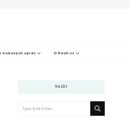
 tiskových zpráv
O Pooh.cz
NAJDI
Hledáte
něco
?