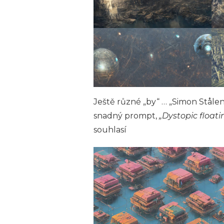
Ještě různé „by“ … „Simon Stålenh
snadný prompt,
„Dystopic floatin
souhlasí