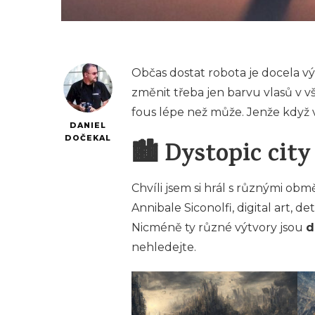
Občas dostat robota je docela vý
změnit třeba jen barvu vlasů v vše
fous lépe než může. Jenže když vš
DANIEL
DOČEKAL
🏙 Dystopic cit
Chvíli jsem si hrál s různými obm
Annibale Siconolfi, digital art, d
Nicméně ty různé výtvory jsou
d
nehledejte.