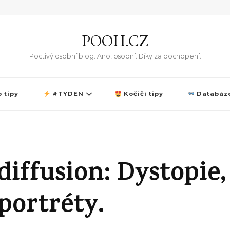
POOH.CZ
Poctivý osobní blog. Ano, osobní. Díky za pochopení.
 tipy
#TYDEN
Kočičí tipy
Databáze
diffusion: Dystopie,
portréty.