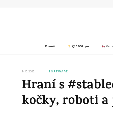
Domů
@365tipu
Kolo
9. 10. 2022
SOFTWARE
Hraní s #stable
kočky, roboti a 