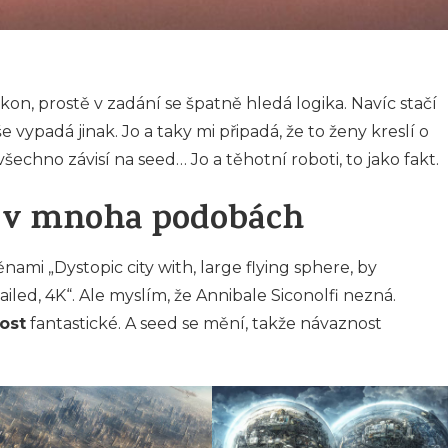
kon, prostě v zadání se špatně hledá logika. Navíc stačí
 vypadá jinak. Jo a taky mi připadá, že to ženy kreslí o
echno závisí na seed… Jo a těhotní roboti, to jako fakt.
y v mnoha podobách
ěnami „Dystopic city with, large flying sphere, by
etailed, 4K“. Ale myslím, že Annibale Siconolfi nezná.
ost
fantastické. A seed se mění, takže návaznost