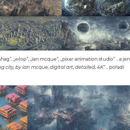
ag“, „wlop“, „ian mcque“, „pixar animation studio“ .. a jen
g city, by ian mcque, digital art, detailed, 4K“
.. pořadí