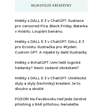
NEJNOVĚJŠÍ PŘÍSPĚVKY
Hrátky s DALL E 3 v ChatGPT: Ilustrace
pro censored Fica. Black Friday. Baterka
v mobilu. Loupání banánu.
Hrátky s DALL E 3 v ChatGPT: DALL E 3
pro Ecoistu. Ilustračka pro #tyden.
Custom GPT. A nějaké ty další ilustračky
Hrátky s #chatGPT: Umí řešit logické
hádanky? Navíc zadané obrázkem?
Hrátky s DALL E 3 v ChatGPT: Umělecké
styly a styly (techniky) kreslení. Je to
dlouho a skvělé
POZOR! Na Facebooku teď jede čerstvě
phishing s RAR přílohou. Nenaleťte.