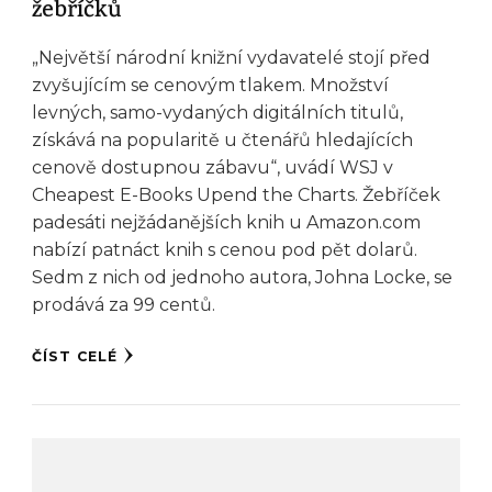
žebříčků
„Největší národní knižní vydavatelé stojí před
zvyšujícím se cenovým tlakem. Množství
levných, samo-vydaných digitálních titulů,
získává na popularitě u čtenářů hledajících
cenově dostupnou zábavu“, uvádí WSJ v
Cheapest E-Books Upend the Charts. Žebříček
padesáti nejžádanějších knih u Amazon.com
nabízí patnáct knih s cenou pod pět dolarů.
Sedm z nich od jednoho autora, Johna Locke, se
prodává za 99 centů.
ČÍST CELÉ