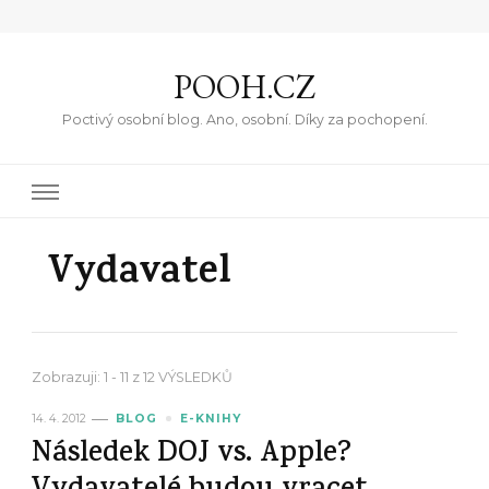
POOH.CZ
Poctivý osobní blog. Ano, osobní. Díky za pochopení.
Vydavatel
Zobrazuji: 1 - 11 z 12 VÝSLEDKŮ
14. 4. 2012
BLOG
E-KNIHY
Následek DOJ vs. Apple?