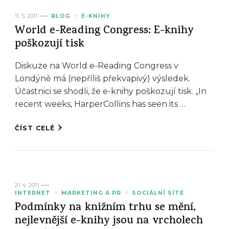
11. 5. 2011
BLOG
E-KNIHY
World e-Reading Congress: E-knihy
poškozují tisk
Diskuze na World e-Reading Congress v
Londýně má (nepříliš překvapivý) výsledek.
Účastnici se shodli, že e-knihy poškozují tisk. „In
recent weeks, HarperCollins has seen its …
ČÍST CELÉ
21. 4. 2011
INTERNET
MARKETING A PR
SOCIÁLNÍ SÍTĚ
Podmínky na knižním trhu se mění,
nejlevnější e-knihy jsou na vrcholech