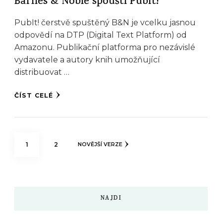
Barnes & Noble spouští PubIt!
PubIt! čerstvě spuštěný B&N je vcelku jasnou
odpovědí na DTP (Digital Text Platform) od
Amazonu. Publikační platforma pro nezávislé
vydavatele a autory knih umožňující
distribuovat …
ČÍST CELÉ
Stránkování
STRÁNKA
STRÁNKA
1
2
NOVĚJŠÍ VERZE
příspěvků
NAJDI