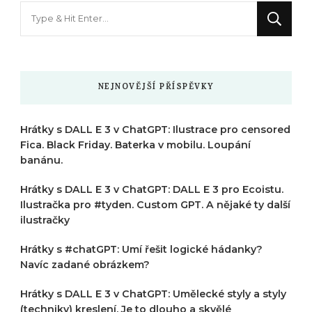
Hledáte
něco
?
NEJNOVĚJŠÍ PŘÍSPĚVKY
Hrátky s DALL E 3 v ChatGPT: Ilustrace pro censored
Fica. Black Friday. Baterka v mobilu. Loupání
banánu.
Hrátky s DALL E 3 v ChatGPT: DALL E 3 pro Ecoistu.
Ilustračka pro #tyden. Custom GPT. A nějaké ty další
ilustračky
Hrátky s #chatGPT: Umí řešit logické hádanky?
Navíc zadané obrázkem?
Hrátky s DALL E 3 v ChatGPT: Umělecké styly a styly
(techniky) kreslení. Je to dlouho a skvělé