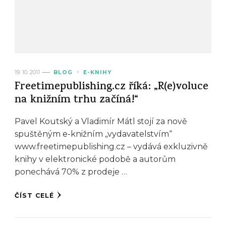
19. 10. 2011
BLOG
E-KNIHY
Freetimepublishing.cz říká: „R(e)voluce
na knižním trhu začíná!“
Pavel Koutský a Vladimír Mátl stojí za nově
spuštěným e-knižním „vydavatelstvím“
www.freetimepublishing.cz – vydává exkluzivně
knihy v elektronické podobě a autorům
ponechává 70% z prodeje …
ČÍST CELÉ