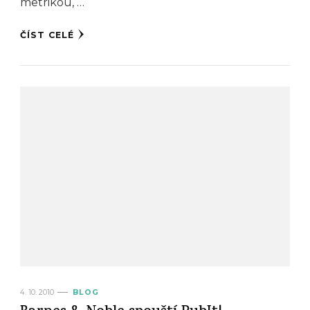
metrikou, …
ČÍST CELÉ
4. 10. 2010
BLOG