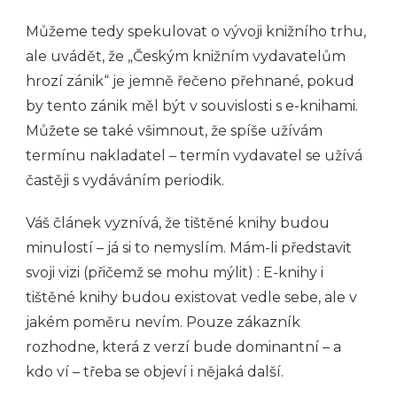
Můžeme tedy spekulovat o vývoji knižního trhu,
ale uvádět, že „Českým knižním vydavatelům
hrozí zánik“ je jemně řečeno přehnané, pokud
by tento zánik měl být v souvislosti s e-knihami.
Můžete se také všimnout, že spíše užívám
termínu nakladatel – termín vydavatel se užívá
častěji s vydáváním periodik.
Váš článek vyznívá, že tištěné knihy budou
minulostí – já si to nemyslím. Mám-li představit
svoji vizi (přičemž se mohu mýlit) : E-knihy i
tištěné knihy budou existovat vedle sebe, ale v
jakém poměru nevím. Pouze zákazník
rozhodne, která z verzí bude dominantní – a
kdo ví – třeba se objeví i nějaká další.