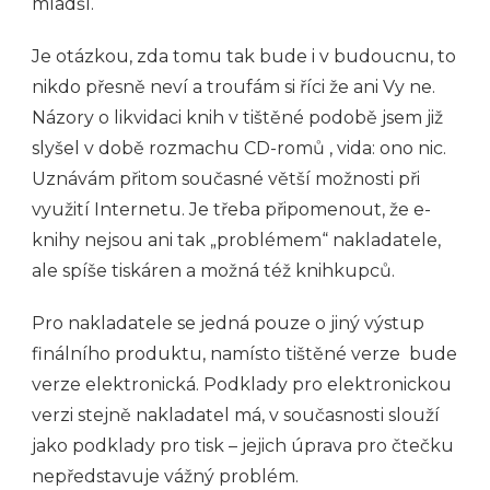
mladší.
Je otázkou, zda tomu tak bude i v budoucnu, to
nikdo přesně neví a troufám si říci že ani Vy ne.
Názory o likvidaci knih v tištěné podobě jsem již
slyšel v době rozmachu CD-romů , vida: ono nic.
Uznávám přitom současné větší možnosti při
využití Internetu. Je třeba připomenout, že e-
knihy nejsou ani tak „problémem“ nakladatele,
ale spíše tiskáren a možná též knihkupců.
Pro nakladatele se jedná pouze o jiný výstup
finálního produktu, namísto tištěné verze bude
verze elektronická. Podklady pro elektronickou
verzi stejně nakladatel má, v současnosti slouží
jako podklady pro tisk – jejich úprava pro čtečku
nepředstavuje vážný problém.