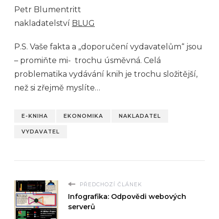
Petr Blumentritt
nakladatelství
BLUG
P.S. Vaše fakta a „doporučení vydavatelům“ jsou
– promiňte mi- trochu úsměvná. Celá
problematika vydávání knih je trochu složitější,
než si zřejmě myslíte…
E-KNIHA
EKONOMIKA
NAKLADATEL
VYDAVATEL
PŘEDCHOZÍ ČLÁNEK
Infografika: Odpovědi webových
serverů