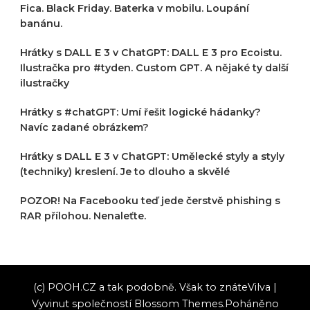
Fica. Black Friday. Baterka v mobilu. Loupání
banánu.
Hrátky s DALL E 3 v ChatGPT: DALL E 3 pro Ecoistu.
Ilustračka pro #tyden. Custom GPT. A nějaké ty další
ilustračky
Hrátky s #chatGPT: Umí řešit logické hádanky?
Navíc zadané obrázkem?
Hrátky s DALL E 3 v ChatGPT: Umělecké styly a styly
(techniky) kreslení. Je to dlouho a skvělé
POZOR! Na Facebooku teď jede čerstvě phishing s
RAR přílohou. Nenaleťte.
(c) POOH.CZ a tak podobně. Však to znáte
Vilva |
Vyvinut společností
Blossom Themes
.Poháněno