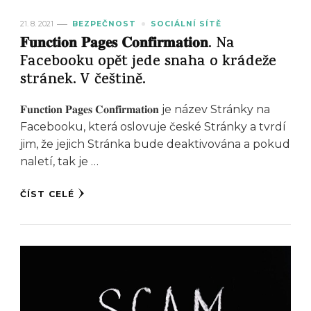
21. 8. 2021
BEZPEČNOST
SOCIÁLNÍ SÍTĚ
𝐅𝐮𝐧𝐜𝐭𝐢𝐨𝐧 𝐏𝐚𝐠𝐞𝐬 𝐂𝐨𝐧𝐟𝐢𝐫𝐦𝐚𝐭𝐢𝐨𝐧. Na
Facebooku opět jede snaha o krádeže
stránek. V češtině.
𝐅𝐮𝐧𝐜𝐭𝐢𝐨𝐧 𝐏𝐚𝐠𝐞𝐬 𝐂𝐨𝐧𝐟𝐢𝐫𝐦𝐚𝐭𝐢𝐨𝐧 je název Stránky na
Facebooku, která oslovuje české Stránky a tvrdí
jim, že jejich Stránka bude deaktivována a pokud
naletí, tak je …
ČÍST CELÉ