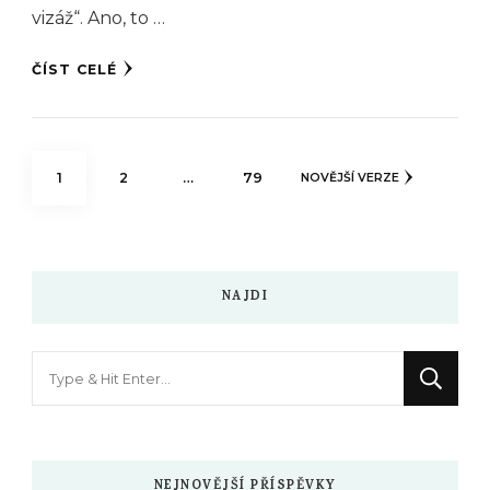
vizáž“. Ano, to …
ČÍST CELÉ
Stránkování
STRÁNKA
STRÁNKA
STRÁNKA
1
2
…
79
NOVĚJŠÍ VERZE
příspěvků
NAJDI
Hledáte
něco
?
NEJNOVĚJŠÍ PŘÍSPĚVKY