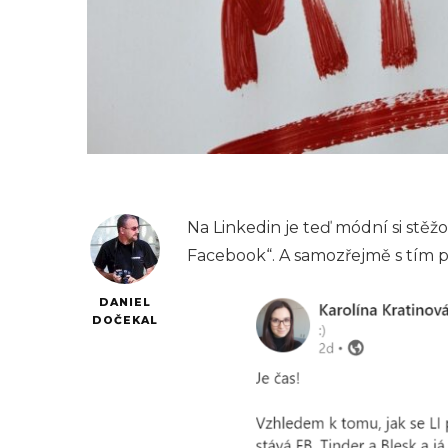
Na Linkedin je teď módní si stěžov
Facebook“. A samozřejmě s tím při
DANIEL
DOČEKAL