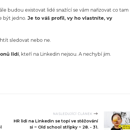
e stále budou existovat lidé snažící se vám nařizovat co tam
e být jedno.
Je to váš profil, vy ho vlastníte, vy
htít sledovat nebo ne.
ionů lidí
, kteří na Linkedin nejsou. A nechybí jim.
NASLEDUJÍCÍ ČLÁNEK
HR lidi na Linkedin se topí ve stěžování
l
si ~ Old school střípky ~ 28. - 31.