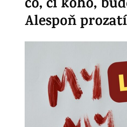
co, či koho, bud
Alespoň prozat