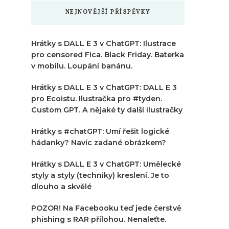
NEJNOVĚJŠÍ PŘÍSPĚVKY
Hrátky s DALL E 3 v ChatGPT: Ilustrace
pro censored Fica. Black Friday. Baterka
v mobilu. Loupání banánu.
Hrátky s DALL E 3 v ChatGPT: DALL E 3
pro Ecoistu. Ilustračka pro #tyden.
Custom GPT. A nějaké ty další ilustračky
Hrátky s #chatGPT: Umí řešit logické
hádanky? Navíc zadané obrázkem?
Hrátky s DALL E 3 v ChatGPT: Umělecké
styly a styly (techniky) kreslení. Je to
dlouho a skvělé
POZOR! Na Facebooku teď jede čerstvě
phishing s RAR přílohou. Nenaleťte.