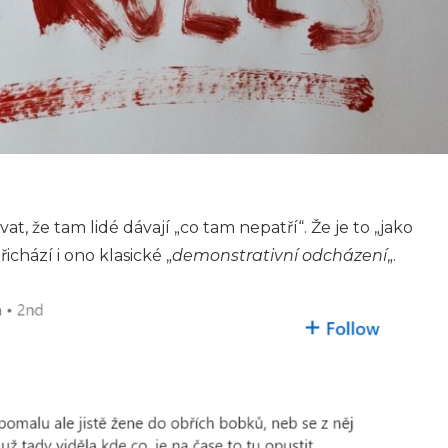
at, že tam lidé dávají „co tam nepatří“. Že je to „jako
chází i ono klasické „
demonstrativní odcházení
„.