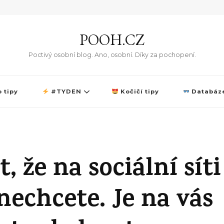
POOH.CZ
Poctivý osobní blog. Ano, osobní. Díky za pochopení.
 tipy
#TYDEN
Kočičí tipy
Databáze
, že na sociální síti
nechcete. Je na vás