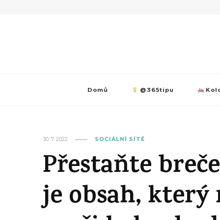
Domů
@365tipu
Kolo
30. 7. 2022
SOCIÁLNÍ SÍTĚ
Přestaňte brečet
je obsah, který 