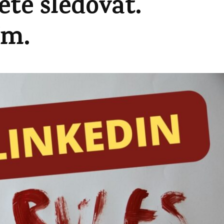
ete sledovat.
ím.