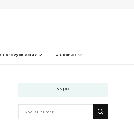
 tiskových zpráv
O Pooh.cz
NAJDI
Hledáte
něco
?