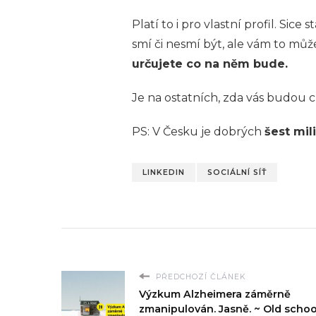
Platí to i pro vlastní profil. Sic
smí či nesmí být, ale vám to můž
určujete co na něm bude.
Je na ostatních, zda vás budou c
PS: V Česku je dobrých
šest mil
LINKEDIN
SOCIÁLNÍ SÍŤ
PŘEDCHOZÍ ČLÁNEK
Výzkum Alzheimera záměrně
zmanipulován. Jasně. ~ Old schoo