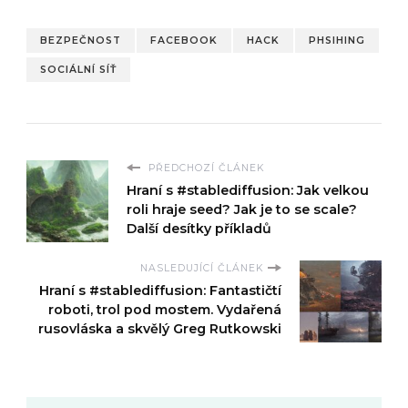
BEZPEČNOST
FACEBOOK
HACK
PHSIHING
SOCIÁLNÍ SÍŤ
PŘEDCHOZÍ ČLÁNEK
Hraní s #stablediffusion: Jak velkou
roli hraje seed? Jak je to se scale?
Další desítky příkladů
NASLEDUJÍCÍ ČLÁNEK
Hraní s #stablediffusion: Fantastičtí
roboti, trol pod mostem. Vydařená
rusovláska a skvělý Greg Rutkowski