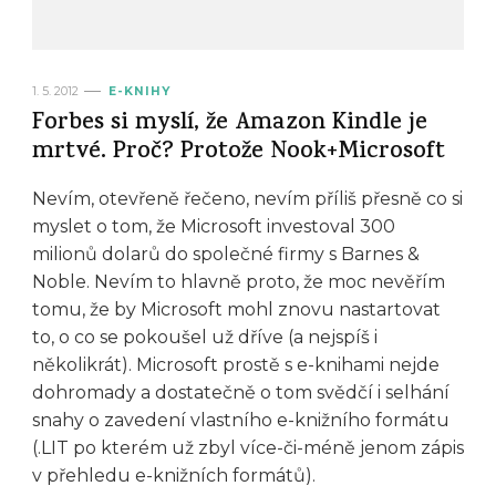
1. 5. 2012
E-KNIHY
Forbes si myslí, že Amazon Kindle je
mrtvé. Proč? Protože Nook+Microsoft
Nevím, otevřeně řečeno, nevím příliš přesně co si
myslet o tom, že Microsoft investoval 300
milionů dolarů do společné firmy s Barnes &
Noble. Nevím to hlavně proto, že moc nevěřím
tomu, že by Microsoft mohl znovu nastartovat
to, o co se pokoušel už dříve (a nejspíš i
několikrát). Microsoft prostě s e-knihami nejde
dohromady a dostatečně o tom svědčí i selhání
snahy o zavedení vlastního e-knižního formátu
(.LIT po kterém už zbyl více-či-méně jenom zápis
v přehledu e-knižních formátů).