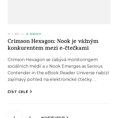
12. 1. 2011
E-KNIHY
Crimson Hexagon: Nook je vážným
konkurentem mezi e-čtečkami
Crimson Hexagon se zabývá monitoringem
sociálních médií a v Nook Emerges as Serious
Contender in the eBook Reader Universe nabízí
zajímavý pohled na elektronické čtečky. …
ČÍST CELÉ
Stránkování
STRÁNKA
STRÁNKA
1
2
NOVĚJŠÍ VERZE