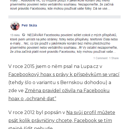
V roce 2015 jsem o něm psal na Lupa.cz v
Facebookový hoax s právy k příspěvkům se vrací
(tehdy šlo o variantu s Bernskou dohodou) a
zde ve
Změna pravidel oživila na Facebooku
hoax o „ochraně dat“
V roce 2012 byl popsán v
Na svůj profil můžete
psát kolik právničiny chcete, Facebook se tím
stejně řídit nebude