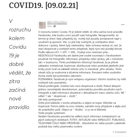
COVID19. [09.02.21]
V
rozruchu
kolem
Covidu
19 je
dobré
vědět, že
zítra
začíná
nové
pravidlo