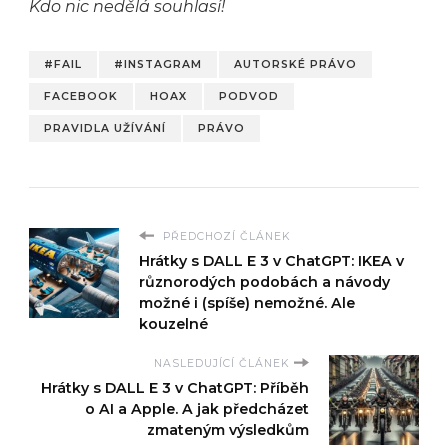
Kdo nic nedělá souhlasí!
#FAIL
#INSTAGRAM
AUTORSKÉ PRÁVO
FACEBOOK
HOAX
PODVOD
PRAVIDLA UŽÍVÁNÍ
PRÁVO
PŘEDCHOZÍ ČLÁNEK
Hrátky s DALL E 3 v ChatGPT: IKEA v
různorodých podobách a návody
možné i (spíše) nemožné. Ale
kouzelné
NASLEDUJÍCÍ ČLÁNEK
Hrátky s DALL E 3 v ChatGPT: Příběh
o AI a Apple. A jak předcházet
zmateným výsledkům