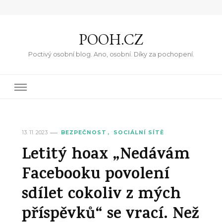
POOH.CZ
Poctivý osobní blog. Ano, osobní. Díky za pochopení.
13. 11. 2023
BEZPEČNOST
SOCIÁLNÍ SÍTĚ
Letitý hoax „Nedávám
Facebooku povolení
sdílet cokoliv z mých
příspěvků“ se vrací. Než