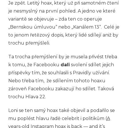
Je zpět. Letitý hoax, který už při samotném čtení
je nesmyslný na první pohled. A jedno ve které
variantě se objevuje – zda ten co operuje
„Bernskou úmluvou“ nebo „Kanálem 13“. Celé je
to jenom řetězový dopis, který lidé sdílejí aniž by
trochu přemýšleli.
Ta trocha přemýšlení by je musela přivést třeba
k tomu, že Facebooku
dali
svolení sdílet jejich
příspěvky tím, že souhlasili s Pravidly užívání.
Nebo třeba tím, že sdílením tohoto hoaxu
zároveň Facebooku zakazují ho sdílet. Taková
trochu Hlava 22.
Loni se ten samý hoax také objevil a podařilo se
mu poplést hlavu řadě celebrit i politikům (
A
years-old Instagram hoax is back — and it’s