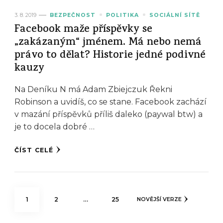
3. 8. 2019
BEZPEČNOST
POLITIKA
SOCIÁLNÍ SÍTĚ
Facebook maže příspěvky se
„zakázaným“ jménem. Má nebo nemá
právo to dělat? Historie jedné podivné
kauzy
Na Deníku N má Adam Zbiejczuk Řekni
Robinson a uvidíš, co se stane. Facebook zachází
v mazání příspěvků příliš daleko (paywal btw) a
je to docela dobré …
ČÍST CELÉ
Stránkování
STRÁNKA
STRÁNKA
STRÁNKA
1
2
…
25
NOVĚJŠÍ VERZE
příspěvků