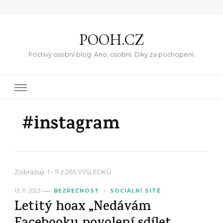
POOH.CZ
Poctivý osobní blog. Ano, osobní. Díky za pochopení.
#instagram
Zobrazuji: 1 - 11 z 265 VÝSLEDKŮ
13. 11. 2023
BEZPEČNOST
SOCIÁLNÍ SÍTĚ
Letitý hoax „Nedávám