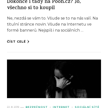
Dokonce i tady na Pooh.cz? Jo,
všechno si to koupil
Ne, nezdá se vám to. Všude se to na nás valí. Na
titulní stránce novin. Všude na Internetu ve
formě bannerů. Nejspíš i na sociálních …
ČÍST CELÉ
22. 8. 2019
BEZPEČNOST
INTERNET
SOCIÁLNÍ SÍTĚ