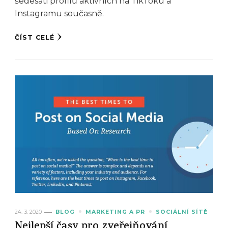
šedesáti profilů aktivních na TikToku a
Instagramu současně.
ČÍST CELÉ
24. 3. 2020
BLOG
MARKETING A PR
SOCIÁLNÍ SÍTĚ
Nejlepší časy pro zveřejňování