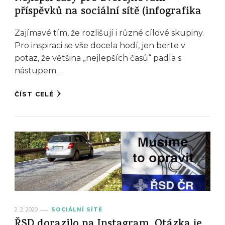
příspěvků na sociální sítě (infografika
Zajímavé tím, že rozlišují i různé cílové skupiny.
Pro inspiraci se vše docela hodí, jen berte v
potaz, že většina „nejlepších časů“ padla s
nástupem …
ČÍST CELÉ
2. 2. 2020
SOCIÁLNÍ SÍTĚ
ŘSD dorazilo na Instagram. Otázka je