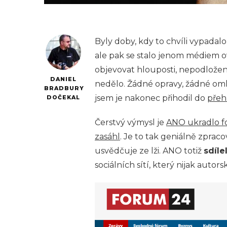
Byly doby, kdy to chvíli vypada
ale pak se stalo jenom médiem o
objevovat hlouposti, nepodložené 
DANIEL
nedělo. Žádné opravy, žádné om
BRADBURY
jsem je nakonec přihodil do
přehl
DOČEKAL
Čerstvý výmysl je
ANO ukradlo fo
zasáhl
. Je to tak geniálně zpra
usvědčuje ze lži. ANO totiž
sdíle
sociálních sítí, který nijak aut