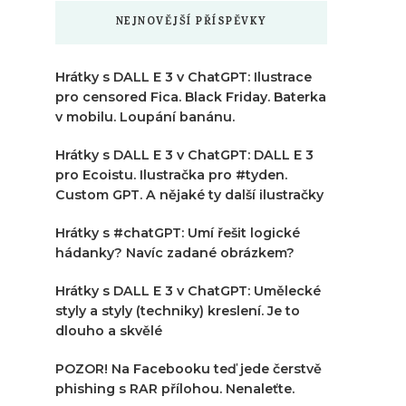
NEJNOVĚJŠÍ PŘÍSPĚVKY
Hrátky s DALL E 3 v ChatGPT: Ilustrace
pro censored Fica. Black Friday. Baterka
v mobilu. Loupání banánu.
Hrátky s DALL E 3 v ChatGPT: DALL E 3
pro Ecoistu. Ilustračka pro #tyden.
Custom GPT. A nějaké ty další ilustračky
Hrátky s #chatGPT: Umí řešit logické
hádanky? Navíc zadané obrázkem?
Hrátky s DALL E 3 v ChatGPT: Umělecké
styly a styly (techniky) kreslení. Je to
dlouho a skvělé
POZOR! Na Facebooku teď jede čerstvě
phishing s RAR přílohou. Nenaleťte.