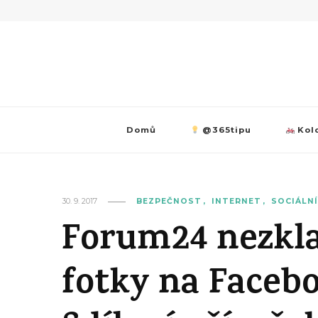
Domů
@365tipu
Kolo
30. 9. 2017
BEZPEČNOST
INTERNET
SOCIÁLNÍ
Forum24 nezkl
fotky na Faceb