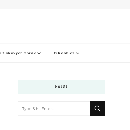
 tiskových zpráv
O Pooh.cz
NAJDI
Hledáte
něco
?