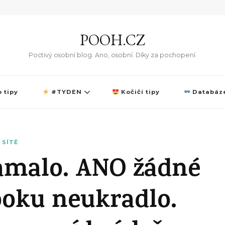
POOH.CZ
Poctivý osobní blog. Ano, osobní. Díky za pochopení.
 tipy
#TYDEN
Kočičí tipy
Databáze
 SÍTĚ
amalo. ANO žádné
ooku neukradlo.