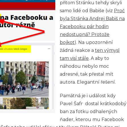
přitom Stránku tehdy skryli
samo lidé od Babiše (viz
Proč
byla Stránka Andrej Babiš na
Facebooku pár hodin
nedostupná? Protože
bojkot
). Na upozornění
žádná reakce a
ten výmysl
tam visí stále
. A aby to
náhodou nebylo moc
adresné, tak přestal mít
autora. Elegantní řešení.
Památná je i událost kdy
Pavel Šafr dostal krátkodobý
ban za fotku odhalených
ňader, kterou mu Facebook