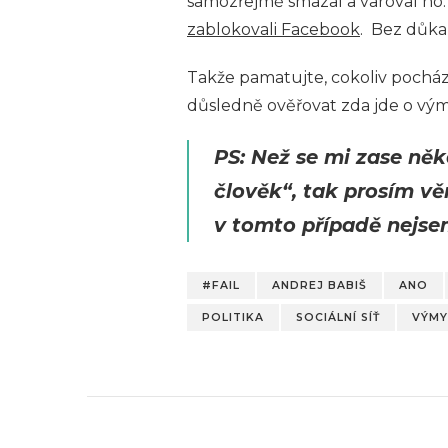
samozřejmě smazal a varoval ho. 
zablokovali Facebook
. Bez důka
Takže pamatujte, cokoliv pochá
důsledně ověřovat zda jde o vým
PS: Než se mi zase ně
člověk“, tak prosím vě
v tomto případě nejsem
#FAIL
ANDREJ BABIŠ
ANO
POLITIKA
SOCIÁLNÍ SÍŤ
VÝMY