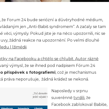
lo, že Forum 24 bude seriózní a důvěryhodné médium,
vládaným jen „Anti-Babiš syndromem“. A začaly se tam
věci, výmysly. Pokud jste je na něco upozornili, nic se
luvy, žádná reakce na upozornění. Po velmi dlouhé
edu l lžimédii
.
tky na Facebooku a chtělo se chlubit. Autor rázně
covaný výmysl, že se ihned pod nadpisem Fórum 24
lo příspěvek s fotografiemi
, což je mechanismus
orská práva neporušuje, žádná krádež se nekoná.
Naposledy v srpnu
suverénně
tvrdili
, že
Facebook zablokoval Babiše,