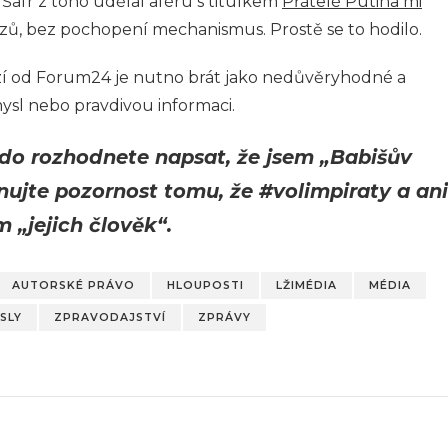
Šafr z toho udělal aféru s titulkem
Přátelé Putina mi
zů, bez pochopení mechanismus. Prostě se to hodilo.
zí od Forum24 je nutno brát jako nedůvěryhodné a
ysl nebo pravdivou informaci.
kdo rozhodnete napsat, že jsem „Babišův
nujte pozornost tomu, že #volimpiraty a ani
 „jejich člověk“.
AUTORSKÉ PRÁVO
HLOUPOSTI
LŽIMÉDIA
MÉDIA
SLY
ZPRAVODAJSTVÍ
ZPRÁVY