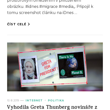
prostorovým omezením v přiloženém
obrázku. #idnes #migrace #media„. Připojil k
tomu screenshot článku na iDnes …
ČÍST CELÉ
10. 8. 2019
INTERNET
POLITIKA
Vyhodila Greta Thunberg novináře z