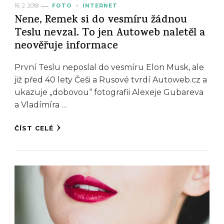
16. 2. 2018
FOTO
INTERNET
Nene, Remek si do vesmíru žádnou
Teslu nevzal. To jen Autoweb naletěl a
neověřuje informace
První Teslu neposlal do vesmíru Elon Musk, ale
již před 40 lety Češi a Rusové tvrdí Autoweb.cz a
ukazuje „dobovou“ fotografii Alexeje Gubareva
a Vladímíra …
ČÍST CELÉ