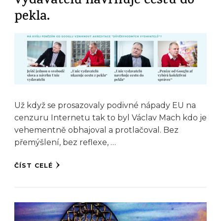
vydavatelů navrhuje cestu do
pekla.
Už když se prosazovaly podivné nápady EU na
cenzuru Internetu tak to byl Václav Mach kdo je
vehementně obhajoval a protlačoval. Bez
přemýšlení, bez reflexe, …
ČÍST CELÉ