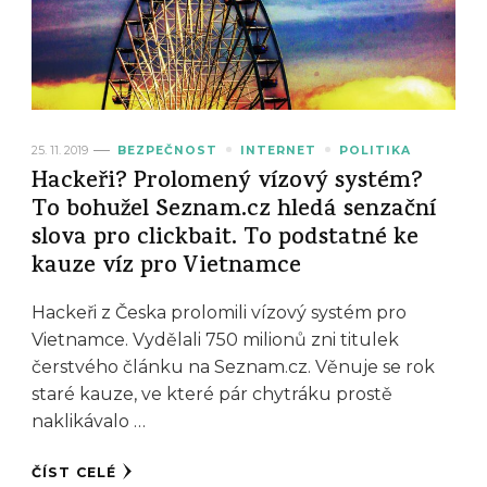
25. 11. 2019
BEZPEČNOST
INTERNET
POLITIKA
Hackeři? Prolomený vízový systém?
To bohužel Seznam.cz hledá senzační
slova pro clickbait. To podstatné ke
kauze víz pro Vietnamce
Hackeři z Česka prolomili vízový systém pro
Vietnamce. Vydělali 750 milionů zni titulek
čerstvého článku na Seznam.cz. Věnuje se rok
staré kauze, ve které pár chytráku prostě
naklikávalo …
ČÍST CELÉ