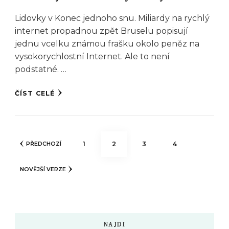
Lidovky v Konec jednoho snu. Miliardy na rychlý
internet propadnou zpět Bruselu popisují
jednu vcelku známou frašku okolo peněz na
vysokorychlostní Internet. Ale to není
podstatné. …
ČÍST CELÉ
Stránkování
STRÁNKA
STRÁNKA
STRÁNKA
STRÁNKA
1
2
3
4
PŘEDCHOZÍ
příspěvků
NOVĚJŠÍ VERZE
NAJDI