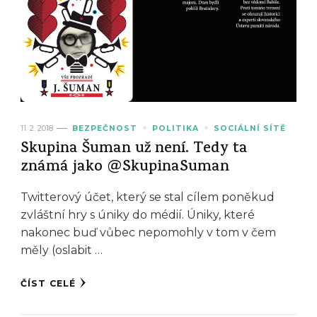
11. 2. 2018
BEZPEČNOST
POLITIKA
SOCIÁLNÍ SÍTĚ
Skupina Šuman už není. Tedy ta
známá jako @SkupinaSuman
Twitterový účet, který se stal cílem poněkud
zvláštní hry s úniky do médií. Úniky, které
nakonec buď vůbec nepomohly v tom v čem
měly (oslabit …
ČÍST CELÉ