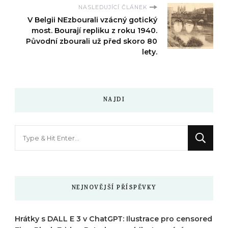
NASLEDUJÍCÍ ČLÁNEK
V Belgii NEzbourali vzácný gotický
most. Bourají repliku z roku 1940.
Původní zbourali už před skoro 80
lety.
NAJDI
Hledáte
něco
?
NEJNOVĚJŠÍ PŘÍSPĚVKY
Hrátky s DALL E 3 v ChatGPT: Ilustrace pro censored