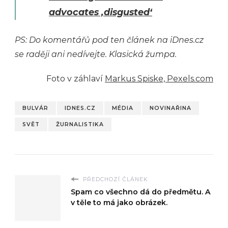
advocates ‚disgusted‘
PS: Do komentářů pod ten článek na iDnes.cz
se raději ani nedívejte. Klasická žumpa.
Foto v záhlaví
Markus Spiske, Pexels.com
BULVÁR
IDNES.CZ
MÉDIA
NOVINAŘINA
SVĚT
ŽURNALISTIKA
PŘEDCHOZÍ ČLÁNEK
Spam co všechno dá do předmětu. A
v těle to má jako obrázek.