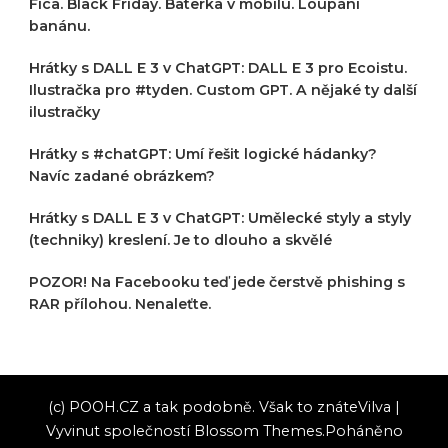
Fica. Black Friday. Baterka v mobilu. Loupání
banánu.
Hrátky s DALL E 3 v ChatGPT: DALL E 3 pro Ecoistu.
Ilustračka pro #tyden. Custom GPT. A nějaké ty další
ilustračky
Hrátky s #chatGPT: Umí řešit logické hádanky?
Navíc zadané obrázkem?
Hrátky s DALL E 3 v ChatGPT: Umělecké styly a styly
(techniky) kreslení. Je to dlouho a skvělé
POZOR! Na Facebooku teď jede čerstvě phishing s
RAR přílohou. Nenaleťte.
(c) POOH.CZ a tak podobně. Však to znáte
Vilva |
Vyvinut společností
Blossom Themes
.Poháněno