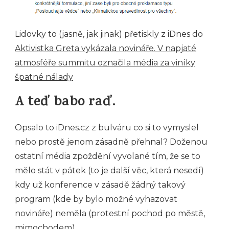
Lidovky to (jasně, jak jinak) přetiskly z iDnes do
Aktivistka Greta vykázala novináře. V napjaté
atmosféře summitu označila média za viníky
špatné nálady
A teď babo raď.
Opsalo to iDnes.cz z bulváru co si to vymyslel
nebo prostě jenom zásadně přehnal? Doženou
ostatní média zpoždění vyvolané tím, že se to
mělo stát v pátek (to je další věc, která nesedí)
kdy už konference v zásadě žádný takový
program (kde by bylo možné vyhazovat
novináře) neměla (protestní pochod po městě,
mimochodem).