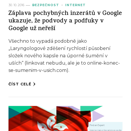
30. 10. 2016
BEZPEČNOST
INTERNET
Záplava pochybných inzerátů v Google
ukazuje, že podvody a podfuky v
Google už neřeší
Všechno to vypadá podobně jako
„Laryngologové zděšení rychlostí působení
složek nového kapsle na úporné šumění v
uších“ (linkovat nebudu, ale je to online-konec-
se-sumenim-v-usich.com).
ČÍST CELÉ