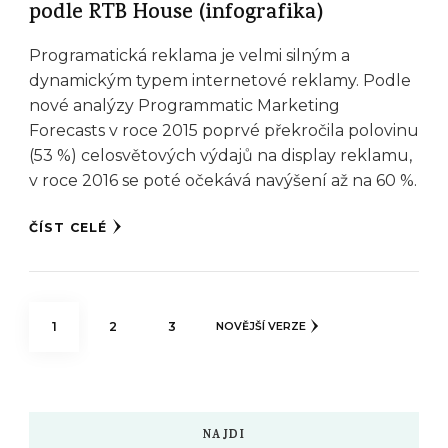
podle RTB House (infografika)
Programatická reklama je velmi silným a
dynamickým typem internetové reklamy. Podle
nové analýzy Programmatic Marketing
Forecasts v roce 2015 poprvé překročila polovinu
(53 %) celosvětových výdajů na display reklamu,
v roce 2016 se poté očekává navýšení až na 60 %.
ČÍST CELÉ
Stránkování
STRÁNKA
STRÁNKA
STRÁNKA
1
2
3
NOVĚJŠÍ VERZE
příspěvků
NAJDI