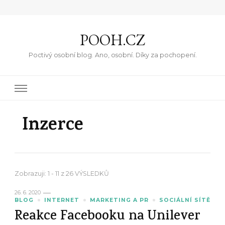
POOH.CZ
Poctivý osobní blog. Ano, osobní. Díky za pochopení.
Inzerce
Zobrazuji: 1 - 11 z 26 VÝSLEDKŮ
26. 6. 2020
BLOG
INTERNET
MARKETING A PR
SOCIÁLNÍ SÍTĚ
Reakce Facebooku na Unilever