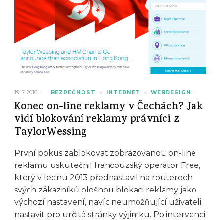
19. 7. 2016
BEZPEČNOST
INTERNET
WEBDESIGN
Konec on-line reklamy v Čechách? Jak
vidí blokování reklamy právníci z
TaylorWessing
První pokus zablokovat zobrazovanou on-line
reklamu uskutečnil francouzský operátor Free,
který v lednu 2013 přednastavil na routerech
svých zákazníků plošnou blokaci reklamy jako
výchozí nastavení, navíc neumožňující uživateli
nastavit pro určité stránky výjimku. Po intervenci