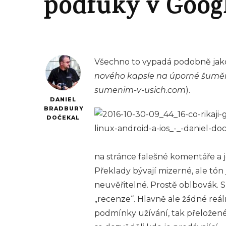
podfuky v Googl
Všechno to vypadá podobně jako
nového kapsle na úporné šuměn
sumenim-v-usich.com
).
DANIEL
BRADBURY
DOČEKAL
na stránce falešné komentáře a 
Překlady bývají mizerné, ale tón 
neuvěřitelné. Prostě oblbovák. 
„recenze“. Hlavně ale žádné reál
podmínky užívání, tak přeložené 