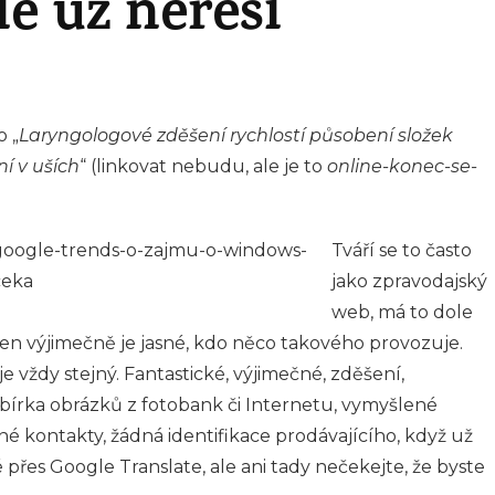
e už neřeší
 „
Laryngologové zděšení rychlostí působení složek
í v uších
“ (linkovat nebudu, ale je to
online-konec-se-
Tváří se to často
jako zpravodajský
web, má to dole
jen výjimečně je jasné, kdo něco takového provozuje.
je vždy stejný. Fantastické, výjimečné, zděšení,
Sbírka obrázků z fotobank či Internetu, vymyšlené
né kontakty, žádná identifikace prodávajícího, když už
přes Google Translate, ale ani tady nečekejte, že byste