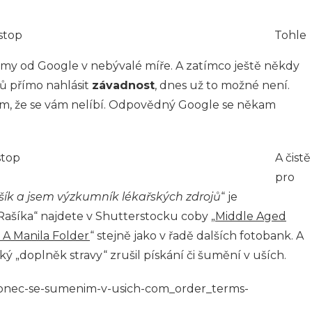
Tohle
émy od Google v nebývalé míře. A zatímco ještě někdy
tů přímo nahlásit
závadnost
, dnes už to možné není.
om, že se vám nelíbí. Odpovědný Google se někam
A čistě
pro
ík a jsem výzkumník lékařských zdrojů
“ je
Rašíka“ najdete v Shutterstocku coby „
Middle Aged
 A Manila Folder
“ stejně jako v řadě dalších fotobank. A
aký „doplněk stravy“ zrušil pískání či šumění v uších.