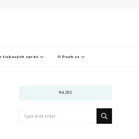
 tiskových zpráv
O Pooh.cz
NAJDI
Hledáte
něco
?