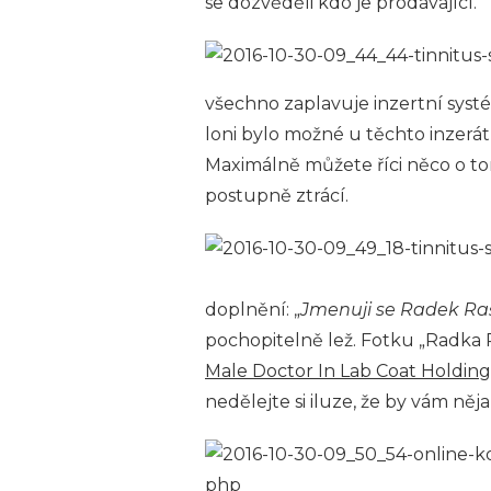
se dozvěděli kdo je prodávající.
všechno zaplavuje inzertní syst
loni bylo možné u těchto inzerá
Maximálně můžete říci něco o t
postupně ztrácí.
doplnění: „
Jmenuji se Radek Raš
pochopitelně lež. Fotku „Radka 
Male Doctor In Lab Coat Holding
nedělejte si iluze, že by vám něj