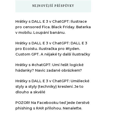
NEJNOVĚJŠÍ PŘÍSPĚVKY
Hrátky s DALL E 3 v ChatGPT: Ilustrace
pro censored Fica. Black Friday. Baterka
v mobilu. Loupání banánu.
Hrátky s DALL E 3 v ChatGPT: DALL E 3
pro Ecoistu. Ilustračka pro #tyden.
Custom GPT. A nějaké ty další ilustračky
Hrátky s #chatGPT: Umí řešit logické
hádanky? Navíc zadané obrázkem?
Hrátky s DALL E 3 v ChatGPT: Umělecké
styly a styly (techniky) kreslení. Je to
dlouho a skvělé
POZOR! Na Facebooku teď jede čerstvě
phishing s RAR přílohou. Nenaleťte.