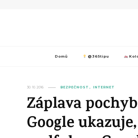
Domů
@365tipu
Kolo
30. 10. 2016
BEZPEČNOST
INTERNET
Záplava pochyb
Google ukazuje,