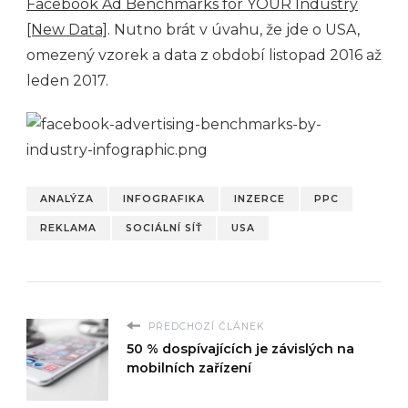
Facebook Ad Benchmarks for YOUR Industry
[New Data]
. Nutno brát v úvahu, že jde o USA,
omezený vzorek a data z období listopad 2016 až
leden 2017.
ANALÝZA
INFOGRAFIKA
INZERCE
PPC
REKLAMA
SOCIÁLNÍ SÍŤ
USA
PŘEDCHOZÍ ČLÁNEK
50 % dospívajících je závislých na
mobilních zařízení