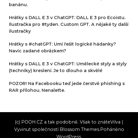
banánu.
Hrátky s DALL E 3 v ChatGPT: DALL E 3 pro Ecoistu.
Ilustračka pro #tyden. Custom GPT. A nějaké ty další
ilustračky
Hrátky s #chatGPT: Umí řešit logické hádanky?
Navíc zadané obrázkem?
Hrátky s DALL E 3 v ChatGPT: Umělecké styly a styly
(techniky) kreslení. Je to dlouho a skvělé
POZOR! Na Facebooku teď jede čerstvě phishing s
RAR přílohou. Nenaleťte.
(c) POOH.CZ a tak podobně. Však to znáte
Vilva |
Vyvinut společností
Blossom Themes
.Poháněno
WordPress
.