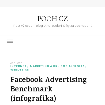
POOH.CZ
Poctivý osobní blog. Ano, osobní. Díky za pochopení.
27. 4. 2017
INTERNET
MARKETING A PR
SOCIÁLNÍ SÍTĚ
WEBDESIGN
Facebook Advertising
Benchmark
(infografika)