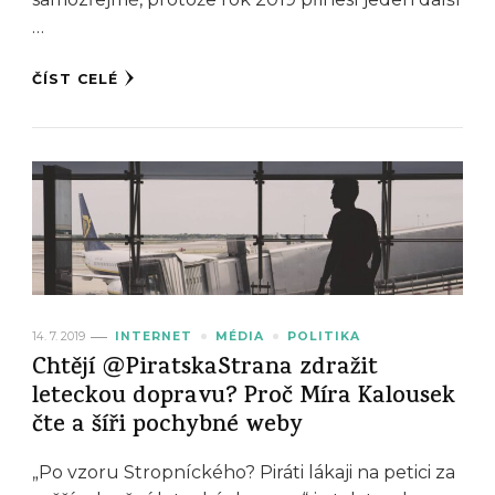
…
ČÍST CELÉ
14. 7. 2019
INTERNET
MÉDIA
POLITIKA
Chtějí @PiratskaStrana zdražit
leteckou dopravu? Proč Míra Kalousek
čte a šíři pochybné weby
„Po vzoru Stropníckého? Piráti lákaji na petici za