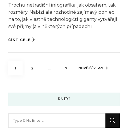
Trochu netradiční infografika, jak obsahem, tak
rozměry. Nabízí ale rozhodně zajímavý pohled
na to, jak vlastně technologičtí giganty vytvářejí
své příjmy (a v některých případech i …
ČÍST CELÉ
Stránkování
STRÁNKA
STRÁNKA
STRÁNKA
1
2
…
7
NOVĚJŠÍ VERZE
příspěvků
NAJDI
Hledáte
něco