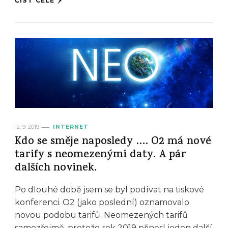
ČÍST CELÉ
12. 9. 2019
INTERNET
Kdo se směje naposledy …. O2 má nové
tarify s neomezenými daty. A pár
dalších novinek.
Po dlouhé době jsem se byl podívat na tiskové
konferenci. O2 (jako poslední) oznamovalo
novou podobu tarifů. Neomezených tarifů
samozřejmě, protože rok 2019 přinesl jeden další