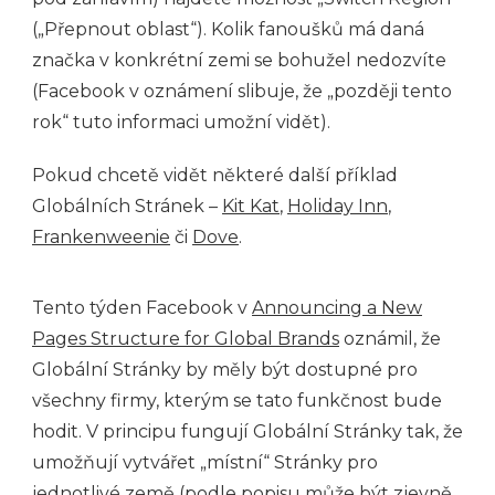
(„Přepnout oblast“). Kolik fanoušků má daná
značka v konkrétní zemi se bohužel nedozvíte
(Facebook v oznámení slibuje, že „později tento
rok“ tuto informaci umožní vidět).
Pokud chcetě vidět některé další příklad
Globálních Stránek –
Kit Kat
,
Holiday Inn
,
Frankenweenie
či
Dove
.
Tento týden Facebook v
Announcing a New
Pages Structure for Global Brands
oznámil, že
Globální Stránky by měly být dostupné pro
všechny firmy, kterým se tato funkčnost bude
hodit. V principu fungují Globální Stránky tak, že
umožňují vytvářet „místní“ Stránky pro
jednotlivé země (podle popisu může být zjevně