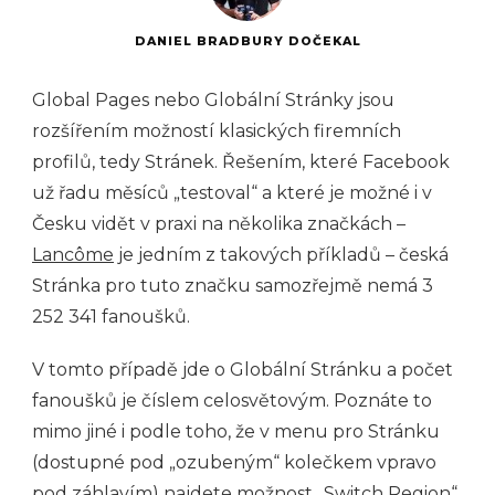
DANIEL BRADBURY DOČEKAL
Global Pages nebo Globální Stránky jsou
rozšířením možností klasických firemních
profilů, tedy Stránek. Řešením, které Facebook
už řadu měsíců „testoval“ a které je možné i v
Česku vidět v praxi na několika značkách –
Lancôme
je jedním z takových příkladů – česká
Stránka pro tuto značku samozřejmě nemá 3
252 341 fanoušků.
V tomto případě jde o Globální Stránku a počet
fanoušků je číslem celosvětovým. Poznáte to
mimo jiné i podle toho, že v menu pro Stránku
(dostupné pod „ozubeným“ kolečkem vpravo
pod záhlavím) najdete možnost „Switch Region“