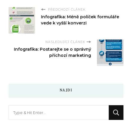
PŘEDCHOZÍ ČLÁNEK
Infografika: Méně políček formuláře
vede k vyšší konverzi
NASLEDUJÍCÍ ČLÁNEK
Infografika: Postarejte se o správný
příchozí marketing
NAJDI
Hledáte
něco
?