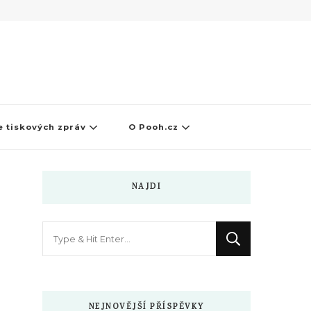
 tiskových zpráv
O Pooh.cz
NAJDI
Hledáte
něco
?
NEJNOVĚJŠÍ PŘÍSPĚVKY