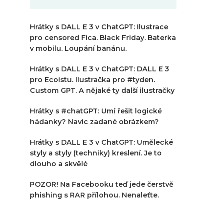
Hrátky s DALL E 3 v ChatGPT: Ilustrace
pro censored Fica. Black Friday. Baterka
v mobilu. Loupání banánu.
Hrátky s DALL E 3 v ChatGPT: DALL E 3
pro Ecoistu. Ilustračka pro #tyden.
Custom GPT. A nějaké ty další ilustračky
Hrátky s #chatGPT: Umí řešit logické
hádanky? Navíc zadané obrázkem?
Hrátky s DALL E 3 v ChatGPT: Umělecké
styly a styly (techniky) kreslení. Je to
dlouho a skvělé
POZOR! Na Facebooku teď jede čerstvě
phishing s RAR přílohou. Nenaleťte.