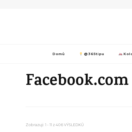
Domů
@365tipu
Kolo
Facebook.com
Zobrazuji: 1 - 11 z 406 VÝSLEDKŮ