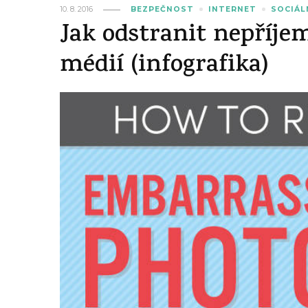
10. 8. 2016
BEZPEČNOST
INTERNET
SOCIÁL
Jak odstranit nepříjem
médií (infografika)