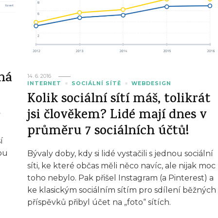
ná
14. 6. 2016
INTERNET
SOCIÁLNÍ SÍTĚ
WEBDESIGN
Kolik sociální sítí máš, tolikrát
jsi člověkem? Lidé mají dnes v
í
průměru 7 sociálních účtů!
í
ou
Bývaly doby, kdy si lidé vystačili s jednou sociální
síti, ke které občas měli něco navíc, ale nijak moc
toho nebylo. Pak přišel Instagram (a Pinterest) a
ke klasickým sociálním sítím pro sdílení běžných
příspěvků přibyl účet na „foto“ sítích.