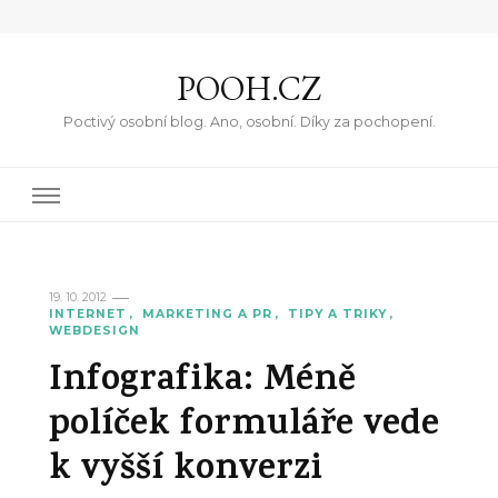
POOH.CZ
Poctivý osobní blog. Ano, osobní. Díky za pochopení.
19. 10. 2012
INTERNET
MARKETING A PR
TIPY A TRIKY
WEBDESIGN
Infografika: Méně
políček formuláře vede
k vyšší konverzi