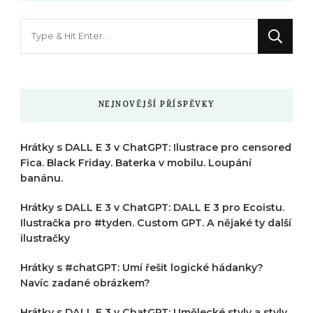
Hledáte
něco
?
NEJNOVĚJŠÍ PŘÍSPĚVKY
Hrátky s DALL E 3 v ChatGPT: Ilustrace pro censored
Fica. Black Friday. Baterka v mobilu. Loupání
banánu.
Hrátky s DALL E 3 v ChatGPT: DALL E 3 pro Ecoistu.
Ilustračka pro #tyden. Custom GPT. A nějaké ty další
ilustračky
Hrátky s #chatGPT: Umí řešit logické hádanky?
Navíc zadané obrázkem?
Hrátky s DALL E 3 v ChatGPT: Umělecké styly a styly