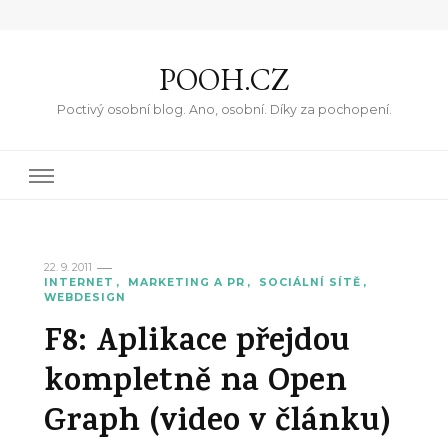
POOH.CZ
Poctivý osobní blog. Ano, osobní. Díky za pochopení.
22. 9. 2011
INTERNET
MARKETING A PR
SOCIÁLNÍ SÍTĚ
WEBDESIGN
F8: Aplikace přejdou
kompletně na Open
Graph (video v článku)