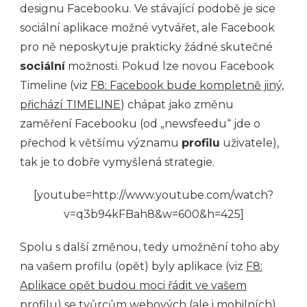
designu Facebooku. Ve stávající podobě je sice
sociální aplikace možné vytvářet, ale Facebook
pro ně neposkytuje prakticky žádné skutečné
sociální
možnosti. Pokud lze novou Facebook
Timeline (viz
F8: Facebook bude kompletně jiný,
přichází TIMELINE
) chápat jako změnu
zaměření Facebooku (od „newsfeedu“ jde o
přechod k většímu významu
profilu
uživatele),
tak je to dobře vymyšlená strategie.
[youtube=http://www.youtube.com/watch?
v=q3b94kFBah8&w=600&h=425]
Spolu s další změnou, tedy umožnění toho aby
na vašem profilu (opět) byly aplikace (viz
F8:
Aplikace opět budou moci řádit ve vašem
profilu
) se tvůrcům webových (ale i mobilních)