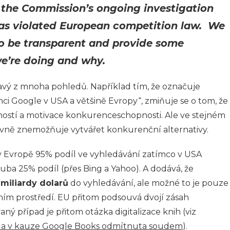
 the Commission’s ongoing investigation
as violated European competition law. We
to be transparent and provide some
e’re doing and why.
avý z mnoha pohledů. Například tím, že označuje
ci Google v USA a většině Evropy“, zmiňuje se o tom, že
pností a motivace konkurenceschopnosti. Ale ve stejném
ivně znemožňuje vytvářet konkurenční alternativy.
 Evropě 95% podíl ve vyhledávání zatímco v USA
ruba 25% podíl (přes Bing a Yahoo). A dodává, že
t
miliardy dolarů
do vyhledávání, ale možné to je pouze
ím prostředí. EU přitom podsouvá dvojí zásah
 případ je přitom otázka digitalizace knih (viz
da v kauze Google Books odmítnuta soudem
).