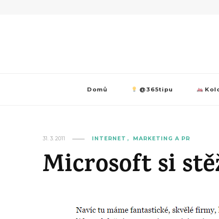
Domů
@365tipu
Kolo
31. 3. 2011
INTERNET
MARKETING A PR
Microsoft si st