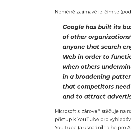
Neméně zajímavé je, čím se (podl
Google has built its b
of other organizations
anyone that search en
Web in order to functi
when others undermine
in a broadening patter
that competitors need 
and to attract advertis
Microsoft si zároveň stěžuje n
přístup k YouTube pro vyhledáv
YouTube (a usnadnil to ho pro An