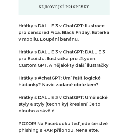
NEJNOVĚJŠÍ PŘÍSPĚVKY
Hrátky s DALL E 3 v ChatGPT: Ilustrace
pro censored Fica. Black Friday. Baterka
v mobilu. Loupání banánu.
Hrátky s DALL E 3 v ChatGPT: DALL E 3
pro Ecoistu. Ilustračka pro #tyden.
Custom GPT. A nějaké ty další ilustračky
Hrátky s #chatGPT: Umí řešit logické
hádanky? Navíc zadané obrázkem?
Hrátky s DALL E 3 v ChatGPT: Umělecké
styly a styly (techniky) kreslení. Je to
dlouho a skvělé
POZOR! Na Facebooku teď jede čerstvě
phishing s RAR přílohou. Nenaleťte.