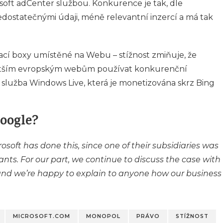
osoft adCenter službou. Konkurence je tak, dle
edostatečnými údaji, méně relevantní inzercí a má tak
ávací boxy umístěné na Webu – stížnost zmiňuje, že
ětším evropským webům používat konkurenční
 i služba Windows Live, která je monetizována skrz Bing
Google?
osoft has done this, since one of their subsidiaries was
ants. For our part, we continue to discuss the case with
d we’re happy to explain to anyone how our business
MICROSOFT.COM
MONOPOL
PRÁVO
STÍŽNOST