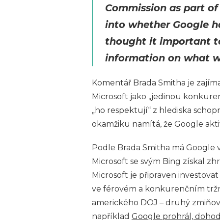
Commission as part of
into whether Google h
thought it important 
information on what w
Komentář Brada Smitha je zajím
Microsoft jako „jedinou konkuren
„ho respektují“ z hlediska scho
okamžiku namítá, že Google akt
Podle Brada Smitha má Google v
Microsoft se svým Bing získal zh
Microsoft je připraven investova
ve férovém a konkurenčním tržn
amerického DOJ – druhý zmiňovaný
například
Google prohrál, doho