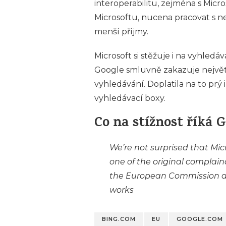
interoperabilitu, zejména s Micr
Microsoftu, nucena pracovat s n
menší příjmy.
Microsoft si stěžuje i na vyhled
Google smluvně zakazuje nejv
vyhledávání. Doplatila na to prý
vyhledávací boxy.
Co na stížnost říká 
We’re not surprised that Micr
one of the original complain
the European Commission an
works
BING.COM
EU
GOOGLE.COM