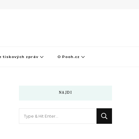
 tiskových zpráv
O Pooh.cz
NAJDI
Hledáte
něco
?