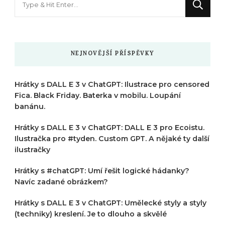
něco
?
NEJNOVĚJŠÍ PŘÍSPĚVKY
Hrátky s DALL E 3 v ChatGPT: Ilustrace pro censored
Fica. Black Friday. Baterka v mobilu. Loupání
banánu.
Hrátky s DALL E 3 v ChatGPT: DALL E 3 pro Ecoistu.
Ilustračka pro #tyden. Custom GPT. A nějaké ty další
ilustračky
Hrátky s #chatGPT: Umí řešit logické hádanky?
Navíc zadané obrázkem?
Hrátky s DALL E 3 v ChatGPT: Umělecké styly a styly
(techniky) kreslení. Je to dlouho a skvělé