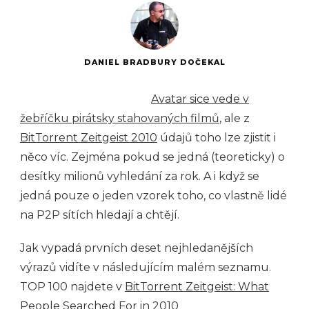
DANIEL BRADBURY DOČEKAL
Avatar sice vede v
žebříčku pirátsky stahovaných filmů
, ale z
BitTorrent Zeitgeist 2010
údajů toho lze zjistit i
něco víc. Zejména pokud se jedná (teoreticky) o
desítky milionů vyhledání za rok. A i když se
jedná pouze o jeden vzorek toho, co vlastně lidé
na P2P sítích hledají a chtějí.
Jak vypadá prvních deset nejhledanějších
výrazů vidíte v následujícím malém seznamu.
TOP 100 najdete v
BitTorrent Zeitgeist: What
People Searched For in 2010