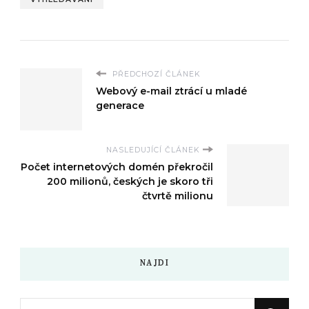
PŘEDCHOZÍ ČLÁNEK
Webový e-mail ztrácí u mladé
generace
NASLEDUJÍCÍ ČLÁNEK
Počet internetových domén překročil
200 milionů, českých je skoro tři
čtvrtě milionu
NAJDI
Hledáte