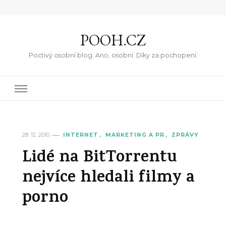
POOH.CZ
Poctivý osobní blog. Ano, osobní. Díky za pochopení.
28. 12. 2010
INTERNET
MARKETING A PR
ZPRÁVY
Lidé na BitTorrentu
nejvíce hledali filmy a
porno