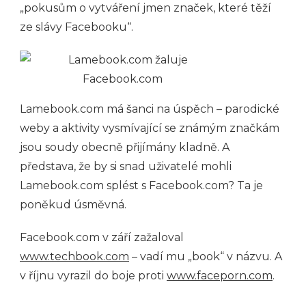
„pokusům o vytváření jmen značek, které těží
ze slávy Facebooku“.
Lamebook.com má šanci na úspěch – parodické
weby a aktivity vysmívající se známým značkám
jsou soudy obecně přijímány kladně. A
představa, že by si snad uživatelé mohli
Lamebook.com splést s Facebook.com? Ta je
poněkud úsměvná.
Facebook.com v září zažaloval
www.techbook.com
– vadí mu „book“ v názvu. A
v říjnu vyrazil do boje proti
www.faceporn.com
.