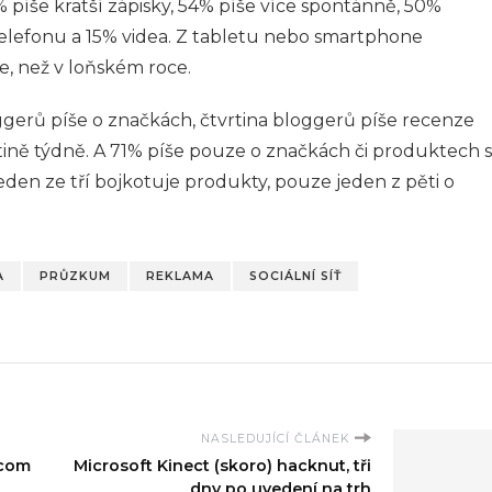
% píše kratší zápisky, 54% píše více spontánně, 50%
telefonu a 15% videa. Z tabletu nebo smartphone
e, než v loňském roce.
gerů píše o značkách, čtvrtina bloggerů píše recenze
ině týdně. A 71% píše pouze o značkách či produktech s
jeden ze tří bojkotuje produkty, pouze jeden z pěti o
A
PRŮZKUM
REKLAMA
SOCIÁLNÍ SÍŤ
NASLEDUJÍCÍ ČLÁNEK
.com
Microsoft Kinect (skoro) hacknut, tři
dny po uvedení na trh