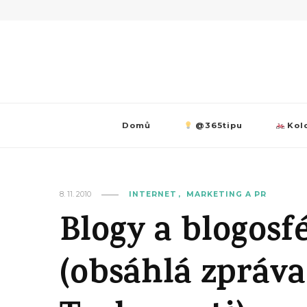
Domů
@365tipu
Kolo
8. 11. 2010
INTERNET
MARKETING A PR
Blogy a blogosf
(obsáhlá zpráva