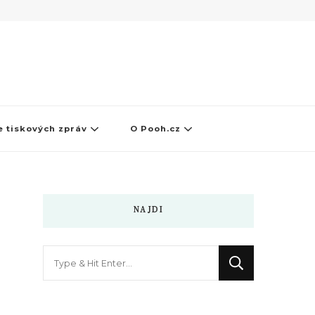
 tiskových zpráv
O Pooh.cz
NAJDI
Hledáte
něco
?