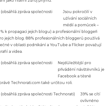
ní jako hlavní zdroj příjmu.
Jsou pokročilí v
užívání sociálních
médií a pomůcek –
 k propagaci jejich blogu) a profesionální bloggeři
ro jejich blog. 88% profesionálních bloggerů používá
itečné v oblasti podnikání a YouTube a Flicker považují
afií a videa.
Nejdůležitější pro
přivádění návštěvníků je
Facebook a těsně
právě Technorati.com také určitou roli.
39% se cítí
ovlivněno