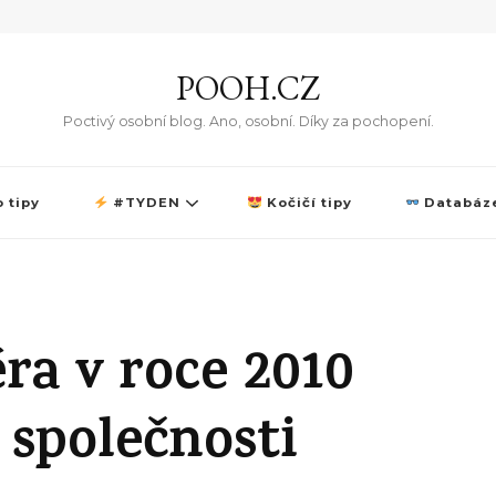
POOH.CZ
Poctivý osobní blog. Ano, osobní. Díky za pochopení.
 tipy
#TYDEN
Kočičí tipy
Databáze
éra v roce 2010
 společnosti