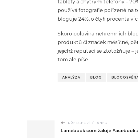
tablety a chytrými telefony – 70
používá fotografie pořízené na 
bloguje 24%, o čtyři procenta víc
Skoro polovina nefiremních blog
produktů či značek měsíčně, pět
jejichž reputací se ztotožňuje – 
tom ale píše.
ANALÝZA
BLOG
BLOGOSFÉR
PŘEDCHOZÍ ČLÁNEK
Lamebook.com žaluje Facebook