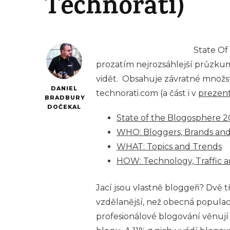
Technorati)
State Of
prozatím nejrozsáhlejší průzkum
vidět. Obsahuje závratné množstv
DANIEL
technorati.com (a část i v
prezent
BRADBURY
DOČEKAL
State of the Blogosphere 2
WHO: Bloggers, Brands an
WHAT: Topics and Trends
HOW: Technology, Traffic 
Jací jsou vlastně bloggeři? Dvě tř
vzdělanější, než obecná populace
profesionálové blogování věnují 