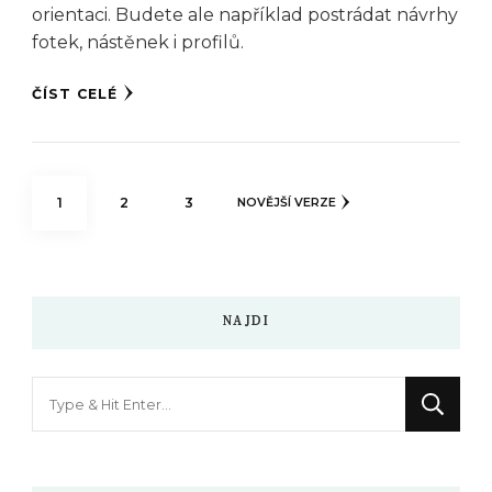
orientaci. Budete ale například postrádat návrhy
fotek, nástěnek i profilů.
ČÍST CELÉ
Stránkování
STRÁNKA
STRÁNKA
STRÁNKA
1
2
3
NOVĚJŠÍ VERZE
příspěvků
NAJDI
Hledáte
něco
?