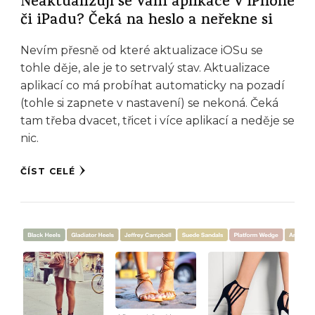
Neaktualizují se vám aplikace v iPhone
či iPadu? Čeká na heslo a neřekne si
Nevím přesně od které aktualizace iOSu se
tohle děje, ale je to setrvalý stav. Aktualizace
aplikací co má probíhat automaticky na pozadí
(tohle si zapnete v nastavení) se nekoná. Čeká
tam třeba dvacet, třicet i více aplikací a neděje se
nic.
ČÍST CELÉ