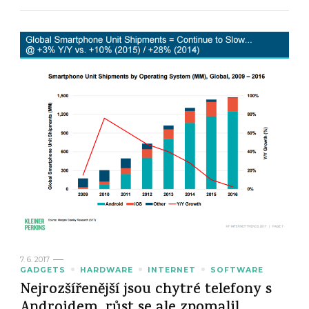
7. 6. 2017
GADGETS
HARDWARE
INTERNET
SOFTWARE
Nejrozšířenější jsou chytré telefony s
Androidem, růst se ale zpomalil