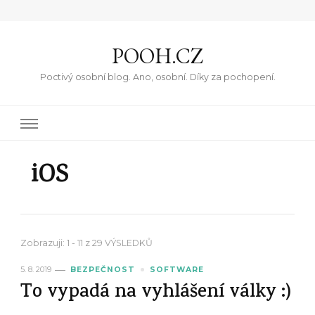
POOH.CZ
Poctivý osobní blog. Ano, osobní. Díky za pochopení.
iOS
Zobrazuji: 1 - 11 z 29 VÝSLEDKŮ
5. 8. 2019
BEZPEČNOST
SOFTWARE
To vypadá na vyhlášení války :)