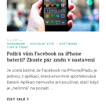
11. 6. 2017
HARDWARE
SOCIÁLNÍ SÍTĚ
SOFTWARE
TIPY A TRIKY
Požírá vám Facebook na iPhone
baterií? Zkuste pár změn v nastavení
Je zcela běžné, že Facebook na iPhone/iPadu je
jednou z aplikací, která enormně spotřebovává
baterii. Aplikaci nemusíte ani používat, stačí když
je „nečinná“ na pozadí. …
ČÍST CELÉ