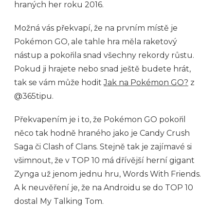
hraných her roku 2016.
Možná vás překvapí, že na prvním místě je
Pokémon GO, ale tahle hra měla raketový
nástup a pokořila snad všechny rekordy růstu.
Pokud ji hrajete nebo snad ještě budete hrát,
tak se vám může hodit
Jak na Pokémon GO?
z
@365tipu.
Překvapením je i to, že Pokémon GO pokořil
něco tak hodně hraného jako je Candy Crush
Saga či Clash of Clans. Stejně tak je zajímavé si
všimnout, že v TOP 10 má dřívější herní gigant
Zynga už jenom jednu hru, Words With Friends.
A k neuvěření je, že na Androidu se do TOP 10
dostal My Talking Tom.