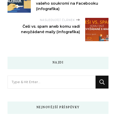
vašeho soukromí na Facebooku
(infografika)
NASLEDUJÍCÍ ČLÁNEK
Češi vs. spam aneb komu vadí
nevyžádané maily (infografika)
NAJDI
Hledáte
něco
?
NEJNOVĚJŠÍ PŘÍSPĚVKY