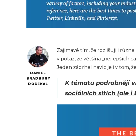
Zajímavé tím, že rozlišují i různé
v potaz, že většina „nejlepších 
Jeden zádrhel navíc je i v tom, ž
DANIEL
BRADBURY
K tématu podrobněji v
DOČEKAL
sociálních sítích (ale 