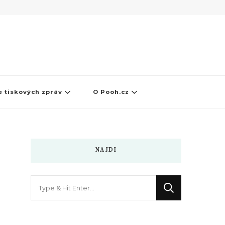
 tiskových zpráv
O Pooh.cz
NAJDI
Hledáte
něco
?