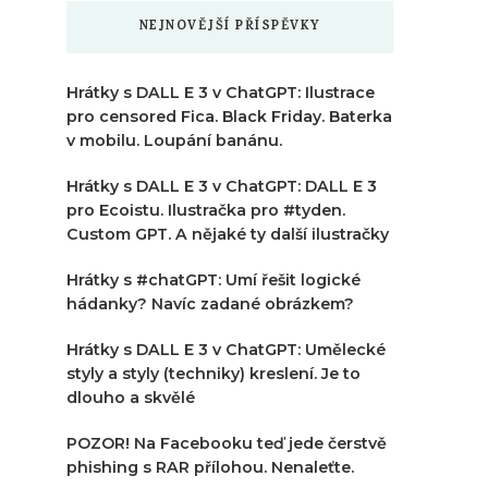
NEJNOVĚJŠÍ PŘÍSPĚVKY
Hrátky s DALL E 3 v ChatGPT: Ilustrace
pro censored Fica. Black Friday. Baterka
v mobilu. Loupání banánu.
Hrátky s DALL E 3 v ChatGPT: DALL E 3
pro Ecoistu. Ilustračka pro #tyden.
Custom GPT. A nějaké ty další ilustračky
Hrátky s #chatGPT: Umí řešit logické
hádanky? Navíc zadané obrázkem?
Hrátky s DALL E 3 v ChatGPT: Umělecké
styly a styly (techniky) kreslení. Je to
dlouho a skvělé
POZOR! Na Facebooku teď jede čerstvě
phishing s RAR přílohou. Nenaleťte.