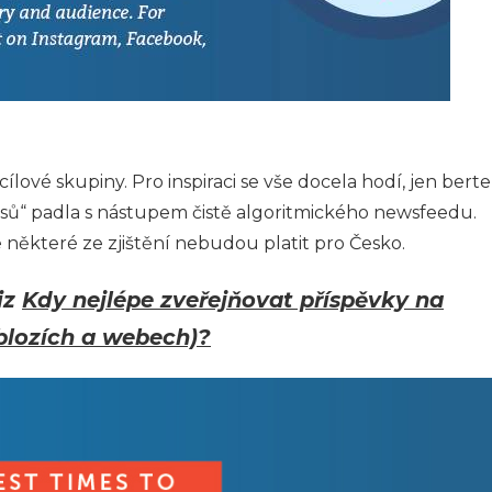
 cílové skupiny. Pro inspiraci se vše docela hodí, jen berte
časů“ padla s nástupem čistě algoritmického newsfeedu.
e některé ze zjištění nebudou platit pro Česko.
iz
Kdy nejlépe zveřejňovat příspěvky na
i blozích a webech)?