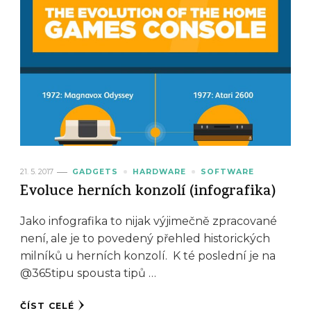
21. 5. 2017
GADGETS
HARDWARE
SOFTWARE
Evoluce herních konzolí (infografika)
Jako infografika to nijak výjimečně zpracované
není, ale je to povedený přehled historických
milníků u herních konzolí. K té poslední je na
@365tipu spousta tipů …
ČÍST CELÉ