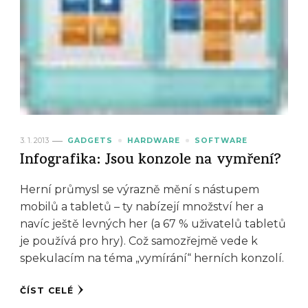
3. 1. 2013
GADGETS
HARDWARE
SOFTWARE
Infografika: Jsou konzole na vymření?
Herní průmysl se výrazně mění s nástupem
mobilů a tabletů – ty nabízejí množství her a
navíc ještě levných her (a 67 % uživatelů tabletů
je používá pro hry). Což samozřejmě vede k
spekulacím na téma „vymírání“ herních konzolí.
ČÍST CELÉ