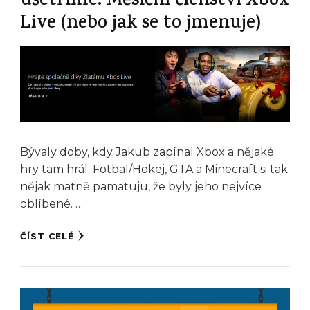
ušetříme. Měsíční členství Xbox
Live (nebo jak se to jmenuje)
Bývaly doby, kdy Jakub zapínal Xbox a nějaké
hry tam hrál. Fotbal/Hokej, GTA a Minecraft si tak
nějak matně pamatuju, že byly jeho nejvíce
oblíbené. …
ČÍST CELÉ