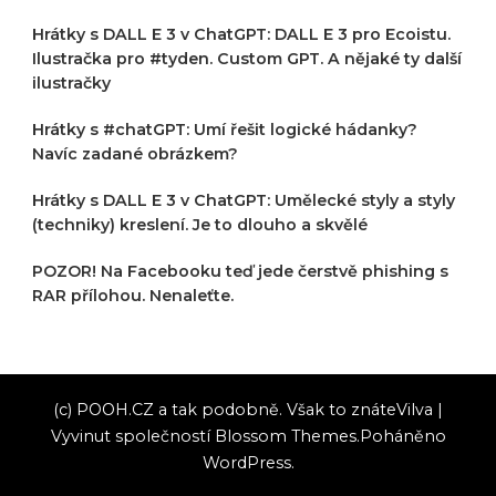
Hrátky s DALL E 3 v ChatGPT: DALL E 3 pro Ecoistu.
Ilustračka pro #tyden. Custom GPT. A nějaké ty další
ilustračky
Hrátky s #chatGPT: Umí řešit logické hádanky?
Navíc zadané obrázkem?
Hrátky s DALL E 3 v ChatGPT: Umělecké styly a styly
(techniky) kreslení. Je to dlouho a skvělé
POZOR! Na Facebooku teď jede čerstvě phishing s
RAR přílohou. Nenaleťte.
(c) POOH.CZ a tak podobně. Však to znáte
Vilva |
Vyvinut společností
Blossom Themes
.Poháněno
WordPress
.