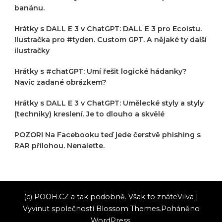
banánu.
Hrátky s DALL E 3 v ChatGPT: DALL E 3 pro Ecoistu.
Ilustračka pro #tyden. Custom GPT. A nějaké ty další
ilustračky
Hrátky s #chatGPT: Umí řešit logické hádanky?
Navíc zadané obrázkem?
Hrátky s DALL E 3 v ChatGPT: Umělecké styly a styly
(techniky) kreslení. Je to dlouho a skvělé
POZOR! Na Facebooku teď jede čerstvě phishing s
RAR přílohou. Nenaleťte.
(c) POOH.CZ a tak podobně. Však to znáte
Vilva |
Vyvinut společností
Blossom Themes
.Poháněno
WordPress
.