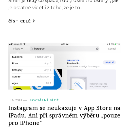
Šířen je účty co spadají do „ruské trolosféry“, jak
je ostatně vidět i z toho, že je to …
ČÍST CELÉ
11. 6. 2018
SOCIÁLNÍ SÍTĚ
Instagram se neukazuje v App Store na
iPadu. Ani při správném výběru „pouze
pro iPhone“