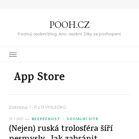
POOH.CZ
Poctivý osobní blog. Ano, osobní. Díky za pochopení.
App Store
Zobrazuji: 1 - 11 z 13 VÝSLEDKŮ
13. 1. 2021
BEZPEČNOST
SOCIÁLNÍ SÍTĚ
(Nejen) ruská trolosféra šíří