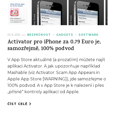
25. 6. 2012
BEZPEČNOST
GADGETS
SOFTWARE
Activator pro iPhone za 0.79 Euro je,
samozřejmě, 100% podvod
V App Store aktuálně (a prozatím) můžete najít
aplikaci Activator. A jak upozorňuje například
Mashable (viz Activator: Scam App Appears in
Apple App Store [WARNING]), jde samozřejme o
100% podvod. A v App Store je k nalezení i přes
„přísné“ kontroly aplikací od Apple.
ČÍST CELÉ