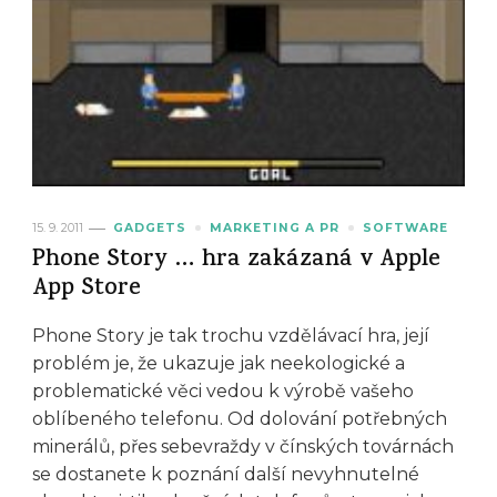
15. 9. 2011
GADGETS
MARKETING A PR
SOFTWARE
Phone Story … hra zakázaná v Apple
App Store
Phone Story je tak trochu vzdělávací hra, její
problém je, že ukazuje jak neekologické a
problematické věci vedou k výrobě vašeho
oblíbeného telefonu. Od dolování potřebných
minerálů, přes sebevraždy v čínských továrnách
se dostanete k poznání další nevyhnutelné