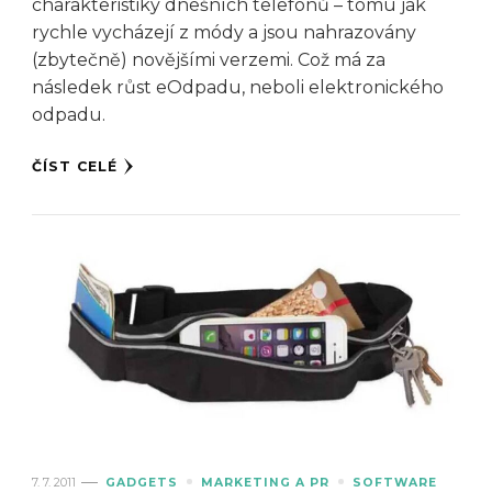
charakteristiky dnešních telefonů – tomu jak
rychle vycházejí z módy a jsou nahrazovány
(zbytečně) novějšími verzemi. Což má za
následek růst eOdpadu, neboli elektronického
odpadu.
ČÍST CELÉ
7. 7. 2011
GADGETS
MARKETING A PR
SOFTWARE