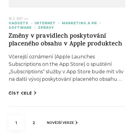
16. 2. 2011
GADGETS
INTERNET
MARKETING A PR
SOFTWARE
ZPRÁVY
Změny v pravidlech poskytování
placeného obsahu v Apple produktech
Včerejší oznámení (Apple Launches
Subscriptions on the App Store) o spuštění
„Subscriptions“ služby v App Store bude mít vliv
na další vývoj poskytování placeného obsahu …
ČÍST CELÉ
Stránkování
STRÁNKA
STRÁNKA
1
2
NOVĚJŠÍ VERZE
příspěvků