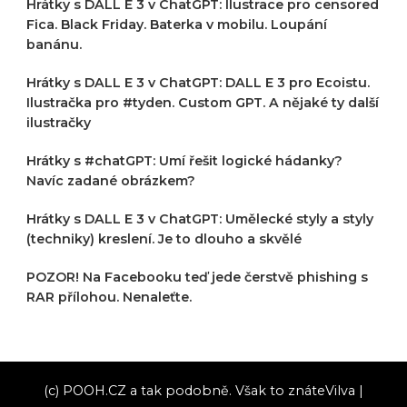
Hrátky s DALL E 3 v ChatGPT: Ilustrace pro censored
Fica. Black Friday. Baterka v mobilu. Loupání
banánu.
Hrátky s DALL E 3 v ChatGPT: DALL E 3 pro Ecoistu.
Ilustračka pro #tyden. Custom GPT. A nějaké ty další
ilustračky
Hrátky s #chatGPT: Umí řešit logické hádanky?
Navíc zadané obrázkem?
Hrátky s DALL E 3 v ChatGPT: Umělecké styly a styly
(techniky) kreslení. Je to dlouho a skvělé
POZOR! Na Facebooku teď jede čerstvě phishing s
RAR přílohou. Nenaleťte.
(c) POOH.CZ a tak podobně. Však to znáte
Vilva |