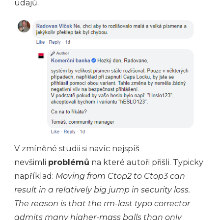
údajů.
V zmíněné studii si navíc nejspíš
nevšimli
problémů
na které autoři přišli. Typicky
například:
Moving from Ctop2 to Ctop3 can
result in a relatively big jump in security loss.
The reason is that the rm-last typo corrector
admits many higher-mass balls than only