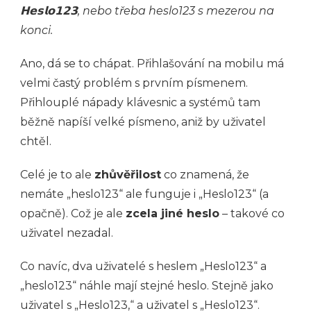
𝗛𝗲𝘀𝗹𝗼𝟭𝟮𝟯, nebo třeba heslo123 s mezerou na
konci.
Ano, dá se to chápat. Přihlašování na mobilu má
velmi častý problém s prvním písmenem.
Přihlouplé nápady klávesnic a systémů tam
běžně napíší velké písmeno, aniž by uživatel
chtěl.
Celé je to ale
zhůvěřilost
co znamená, že
nemáte „heslo123“ ale funguje i „Heslo123“ (a
opačně). Což je ale
zcela jiné heslo
– takové co
uživatel nezadal.
Co navíc, dva uživatelé s heslem „Heslo123“ a
„heslo123“ náhle mají stejné heslo. Stejně jako
uživatel s „Heslo123,“ a uživatel s „Heslo123“.