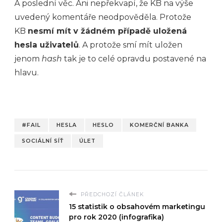
A poslední věc. Ani nepřekvapí, že KB na výše
uvedený komentáře neodpověděla. Protože
KB
nesmí mít v žádném případě uložená
hesla uživatelů
. A protože smí mít uložen
jenom
hash
tak je to celé opravdu postavené na
hlavu.
#FAIL
HESLA
HESLO
KOMERČNÍ BANKA
SOCIÁLNÍ SÍŤ
ÚLET
PŘEDCHOZÍ ČLÁNEK
15 statistik o obsahovém marketingu
pro rok 2020 (infografika)