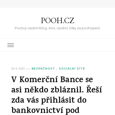
POOH.CZ
Poctivý osobní blog. Ano, osobní. Díky za pochopení.
26. 6. 2020
BEZPEČNOST
SOCIÁLNÍ SÍTĚ
V Komerční Bance se
asi někdo zbláznil. Řeší
zda vás přihlásit do
bankovnictví pod