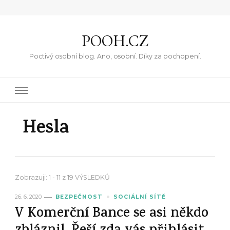
POOH.CZ
Poctivý osobní blog. Ano, osobní. Díky za pochopení.
Hesla
Zobrazuji: 1 - 11 z 19 VÝSLEDKŮ
26. 6. 2020
BEZPEČNOST
SOCIÁLNÍ SÍTĚ
V Komerční Bance se asi někdo