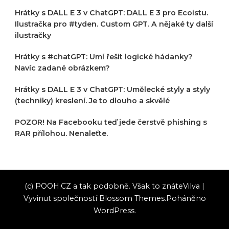
Hrátky s DALL E 3 v ChatGPT: DALL E 3 pro Ecoistu.
Ilustračka pro #tyden. Custom GPT. A nějaké ty další
ilustračky
Hrátky s #chatGPT: Umí řešit logické hádanky?
Navíc zadané obrázkem?
Hrátky s DALL E 3 v ChatGPT: Umělecké styly a styly
(techniky) kreslení. Je to dlouho a skvělé
POZOR! Na Facebooku teď jede čerstvě phishing s
RAR přílohou. Nenaleťte.
(c) POOH.CZ a tak podobně. Však to znáte
Vilva |
Vyvinut společností
Blossom Themes
.Poháněno
WordPress
.