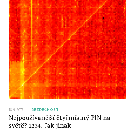
16. 9. 2017
BEZPEČNOST
Nejpoužívanější čtyřmístný PIN na
světě? 1234. Jak jinak