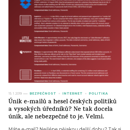
15. 1. 2019
BEZPEČNOST
INTERNET
POLITIKA
Únik e-mailů a hesel českých politiků
a vysokých úředníků? Ne tak docela
únik, ale nebezpečné to je. Velmi.
Máte e-mail? Nejlépe nějakou delší dobu? Tak si