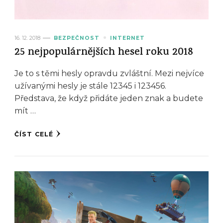
16. 12. 2018
BEZPEČNOST
INTERNET
25 nejpopulárnějších hesel roku 2018
Je to s těmi hesly opravdu zvláštní. Mezi nejvíce
užívanými hesly je stále 12345 i 123456.
Představa, že když přidáte jeden znak a budete
mít …
ČÍST CELÉ