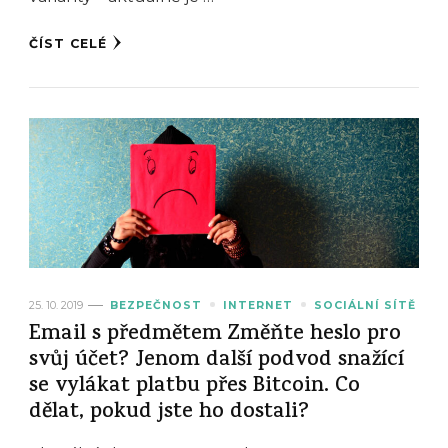
ČÍST CELÉ
25. 10. 2019
BEZPEČNOST
INTERNET
SOCIÁLNÍ SÍTĚ
Email s předmětem Změňte heslo pro
svůj účet? Jenom další podvod snažící
se vylákat platbu přes Bitcoin. Co
dělat, pokud jste ho dostali?