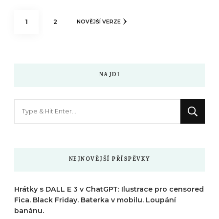
Stránkování
STRÁNKA
STRÁNKA
1
2
NOVĚJŠÍ VERZE
příspěvků
NAJDI
Hledáte
něco
?
NEJNOVĚJŠÍ PŘÍSPĚVKY
Hrátky s DALL E 3 v ChatGPT: Ilustrace pro censored
Fica. Black Friday. Baterka v mobilu. Loupání
banánu.