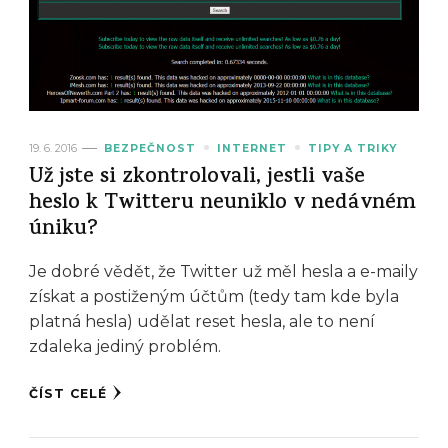
19. 6. 2016
BEZPEČNOST
INTERNET
TIPY A TRIKY
Už jste si zkontrolovali, jestli vaše
heslo k Twitteru neuniklo v nedávném
úniku?
Je dobré vědět, že Twitter už měl hesla a e-maily
získat a postiženým účtům (tedy tam kde byla
platná hesla) udělat reset hesla, ale to není
zdaleka jediný problém.
ČÍST CELÉ