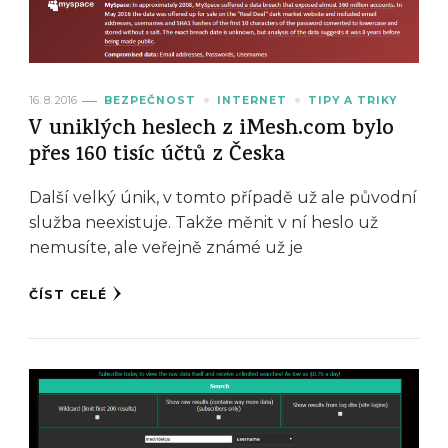
16. 8. 2016
BEZPEČNOST
INTERNET
TIPY A TRIKY
V uniklých heslech z iMesh.com bylo
přes 160 tisíc účtů z Česka
Další velký únik, v tomto případě už ale původní
služba neexistuje. Takže měnit v ní heslo už
nemusíte, ale veřejně známé už je
ČÍST CELÉ