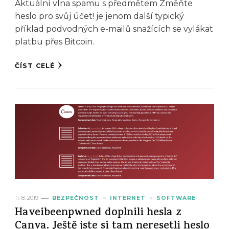
Aktuální vlna spamu s předmětem Změňte
heslo pro svůj účet! je jenom další typický
příklad podvodných e-mailů snažících se vylákat
platbu přes Bitcoin.
ČÍST CELÉ
11. 8. 2019
BEZPEČNOST
INTERNET
SOFTWARE
Haveibeenpwned doplnili hesla z
Canva. Ještě jste si tam neresetli heslo