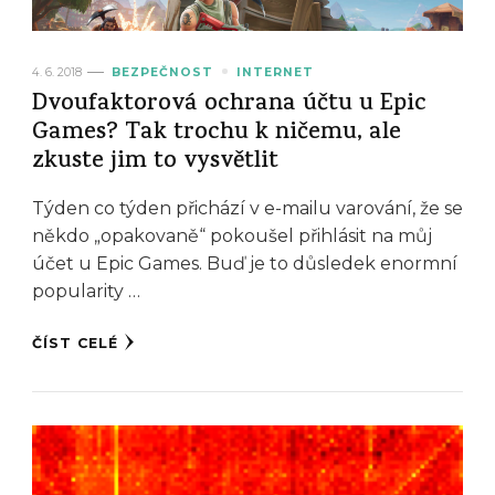
4. 6. 2018
BEZPEČNOST
INTERNET
Dvoufaktorová ochrana účtu u Epic
Games? Tak trochu k ničemu, ale
zkuste jim to vysvětlit
Týden co týden přichází v e-mailu varování, že se
někdo „opakovaně“ pokoušel přihlásit na můj
účet u Epic Games. Buď je to důsledek enormní
popularity …
ČÍST CELÉ