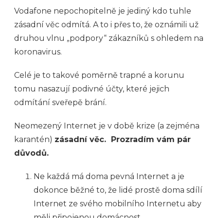
Vodafone nepochopitelně je jediný kdo tuhle
zásadní věc odmítá. A to i přes to, že oznámili už
druhou vlnu „podpory“ zákazníků s ohledem na
koronavirus.
Celé je to takové poměrně trapné a korunu
tomu nasazují podivné účty, které jejich
odmítání sveřepě brání.
Neomezený Internet je v době krize (a zejména
karantén)
zásadní věc. Prozradím vám pár
důvodů.
Ne každá má doma pevná Internet a je
dokonce běžné to, že lidé prostě doma sdílí
Internet ze svého mobilního Internetu aby
měli připojenou domácnost