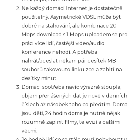
Ne každý domácí Internet je dostatečně
použitelný. Asymetrické VDSL může být
dobré na stahování, ale kombinace 20
Mbps download s 1 Mbps uploadem se pro
práci více lidí, častější video/audio
konference nehodí. A potřeba
nahrát/odeslat někam pár desítek MB
souborů takovouto linku zcela zahltí na
desítky minut.
Domácí spotřeba navíc výrazně stoupla,
objem přenášených dat je nově v denních
číslech až násobek toho co předtím. Doma
jsou děti, 24 hodin doma je nutné nějak
rozumně zaplnit filmy, televizí a dalšími
věcmi.
Je hodně lidí co se stále musí pohybovat v