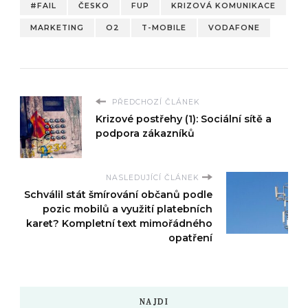
#FAIL
ČESKO
FUP
KRIZOVÁ KOMUNIKACE
MARKETING
O2
T-MOBILE
VODAFONE
PŘEDCHOZÍ ČLÁNEK
Krizové postřehy (1): Sociální sítě a
podpora zákazníků
NASLEDUJÍCÍ ČLÁNEK
Schválil stát šmírování občanů podle
pozic mobilů a využití platebních
karet? Kompletní text mimořádného
opatření
NAJDI