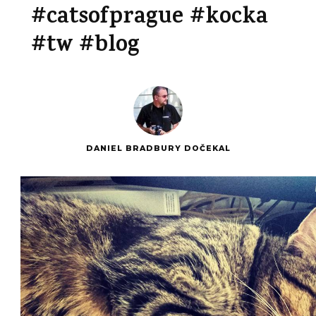
#catsofprague #kocka
#tw #blog
DANIEL BRADBURY DOČEKAL