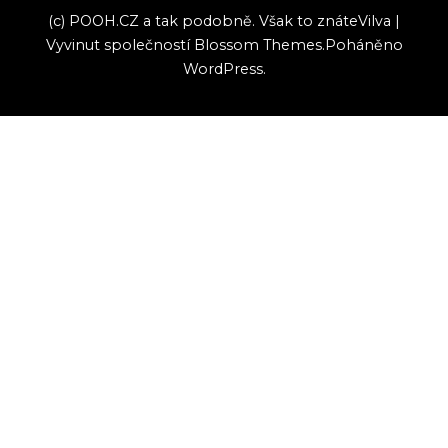
(c) POOH.CZ a tak podobně. Však to znáte
Vilva |
Vyvinut společností
Blossom Themes
.Poháněno
WordPress
.