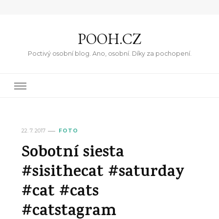
POOH.CZ
Poctivý osobní blog. Ano, osobní. Díky za pochopení.
22. 7. 2017
FOTO
Sobotní siesta
#sisithecat #saturday
#cat #cats
#catstagram