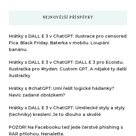
?
NEJNOVĚJŠÍ PŘÍSPĚVKY
Hrátky s DALL E 3 v ChatGPT: Ilustrace pro censored
Fica. Black Friday. Baterka v mobilu. Loupání
banánu.
Hrátky s DALL E 3 v ChatGPT: DALL E 3 pro Ecoistu.
Ilustračka pro #tyden. Custom GPT. A nějaké ty další
ilustračky
Hrátky s #chatGPT: Umí řešit logické hádanky?
Navíc zadané obrázkem?
Hrátky s DALL E 3 v ChatGPT: Umělecké styly a styly
(techniky) kreslení. Je to dlouho a skvělé
POZOR! Na Facebooku teď jede čerstvě phishing s
RAR přílohou. Nenaleťte.