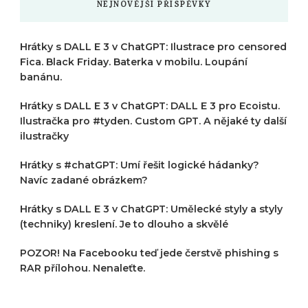
NEJNOVĚJŠÍ PŘÍSPĚVKY
Hrátky s DALL E 3 v ChatGPT: Ilustrace pro censored
Fica. Black Friday. Baterka v mobilu. Loupání
banánu.
Hrátky s DALL E 3 v ChatGPT: DALL E 3 pro Ecoistu.
Ilustračka pro #tyden. Custom GPT. A nějaké ty další
ilustračky
Hrátky s #chatGPT: Umí řešit logické hádanky?
Navíc zadané obrázkem?
Hrátky s DALL E 3 v ChatGPT: Umělecké styly a styly
(techniky) kreslení. Je to dlouho a skvělé
POZOR! Na Facebooku teď jede čerstvě phishing s
RAR přílohou. Nenaleťte.