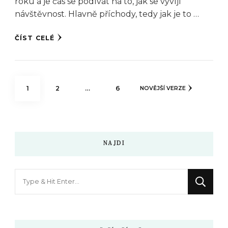
roku a je čas se podívat na to, jak se vyvíjí
návštěvnost. Hlavně příchody, tedy jak je to …
ČÍST CELÉ
Stránkování
STRÁNKA
STRÁNKA
STRÁNKA
1
2
…
6
NOVĚJŠÍ VERZE
příspěvků
NAJDI
Hledáte
něco
?